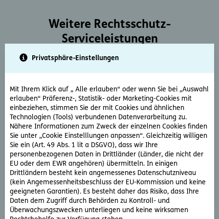
Weitere Rechtsschutz-
Serviceleistungen
Privatsphäre-Einstellungen
Mit Ihrem Klick auf „ Alle erlauben“ oder wenn Sie bei „Auswahl
erlauben“ Präferenz-, Statistik- oder Marketing-Cookies mit
einbeziehen, stimmen Sie der mit Cookies und ähnlichen
Technologien (Tools) verbundenen Datenverarbeitung zu.
Rechtsberatung
Nähere Informationen zum Zweck der einzelnen Cookies finden
Sie haben ein rechtliche Frage? Unsere Rechtsexperten
Sie unter „Cookie Einstelllungen anpassen“. Gleichzeitig willigen
Sie ein (Art. 49 Abs. 1 lit a DSGVO), dass wir Ihre
beantworten diese gerne und schnell.
personenbezogenen Daten in Drittländer (Länder, die nicht der
EU oder dem EWR angehören) übermitteln. In einigen
Rechtsfrage stellen
Drittländern besteht kein angemessenes Datenschutzniveau
(kein Angemessenheitsbeschluss der EU-Kommission und keine
geeigneten Garantien). Es besteht daher das Risiko, dass Ihre
Daten dem Zugriff durch Behörden zu Kontroll- und
Überwachungszwecken unterliegen und keine wirksamen