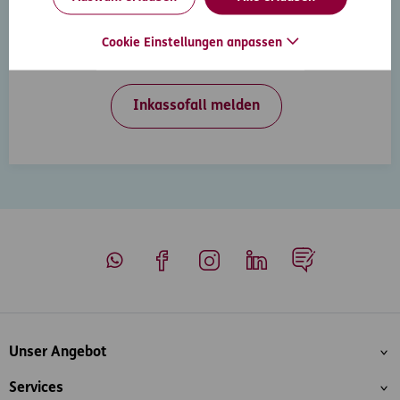
Inkasso-Rechtsschutz
Wenn Ihre Kunden in Zahlungsverzug geraten, hilft
Cookie Einstellungen anpassen
Ihnen der D.A.S. Inkasso-Rechtsschutz weiter.
Inkassofall melden
Whatsapp
Facebook
Instagram
LinkedIn
Blog
Inhaltsübersicht
Unser Angebot
Services