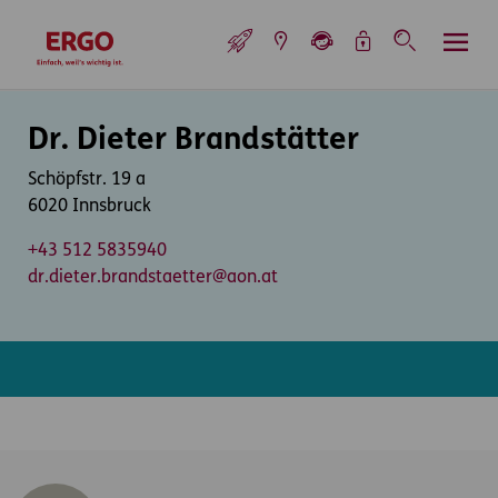
Inhaltsbereich (Access Key: 0)
Hauptnavigation (Access Key: 1)
Top-Navigation (Access Key: 2)
Inhaltsübersicht (Access Key: 3)
Footer-Links (Access Key: 4)
Top-Navigation
zur Startseite
Inhaltsbereich
Dr. Dieter Brandstätter
Schöpfstr. 19 a
6020 Innsbruck
+43 512 5835940
dr.dieter.brandstaetter@aon.at