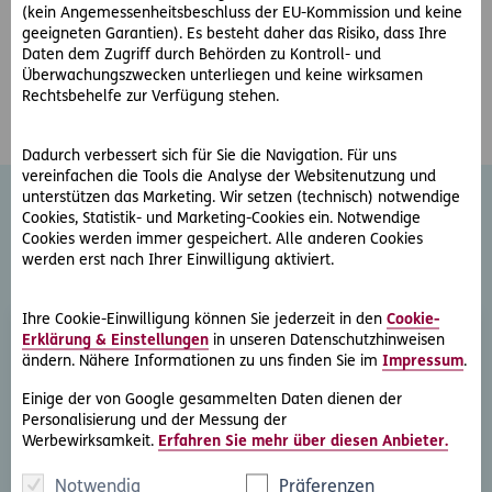
Montag – Freitag 08:00 – 12:00 und 13:00 - 17:00
(kein Angemessenheitsbeschluss der EU-Kommission und keine
geeigneten Garantien). Es besteht daher das Risiko, dass Ihre
Termine auch außerhalb der Öffnungszeiten nach
Daten dem Zugriff durch Behörden zu Kontroll- und
telefonischer Absprache möglich.
Überwachungszwecken unterliegen und keine wirksamen
Rechtsbehelfe zur Verfügung stehen.
Dadurch verbessert sich für Sie die Navigation. Für uns
vereinfachen die Tools die Analyse der Websitenutzung und
unterstützen das Marketing. Wir setzen (technisch) notwendige
Cookies, Statistik- und Marketing-Cookies ein. Notwendige
Cookies werden immer gespeichert. Alle anderen Cookies
Weitere Rechtsschutz-
werden erst nach Ihrer Einwilligung aktiviert.
Serviceleistungen
Ihre Cookie-Einwilligung können Sie jederzeit in den
Cookie-
Erklärung & Einstellungen
in unseren Datenschutzhinweisen
ändern. Nähere Informationen zu uns finden Sie im
Impressum
.
Einige der von Google gesammelten Daten dienen der
Personalisierung und der Messung der
Werbewirksamkeit.
Erfahren Sie mehr über diesen Anbieter.
Rechtsberatung
Notwendig
Präferenzen