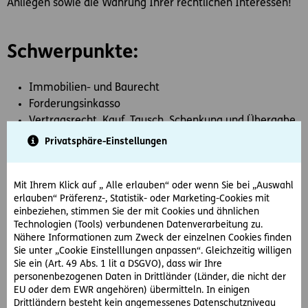
Anliegen sowie die Wahrung Ihrer rechtlichen Interessen!
Schwerpunkte:
Immobilien- und Baurecht
Forderungsinkasso
Vertragsrecht, Kauf, Tausch, Schenkung und Übergabe
Erbrecht, Verlassenschaften und Testamente
Privatsphäre-Einstellungen
Verkehrsunfälle und Skiunfälle
Schadenersatz und Gewährleistung
Mit Ihrem Klick auf „ Alle erlauben“ oder wenn Sie bei „Auswahl
Ehe- und Familienrecht
erlauben“ Präferenz-, Statistik- oder Marketing-Cookies mit
Unternehmensrecht und Firmengründung
einbeziehen, stimmen Sie der mit Cookies und ähnlichen
Strafrecht
Technologien (Tools) verbundenen Datenverarbeitung zu.
Arbeitsrecht
Nähere Informationen zum Zweck der einzelnen Cookies finden
Sie unter „Cookie Einstelllungen anpassen“. Gleichzeitig willigen
Sie ein (Art. 49 Abs. 1 lit a DSGVO), dass wir Ihre
personenbezogenen Daten in Drittländer (Länder, die nicht der
Öffnungszeiten:
EU oder dem EWR angehören) übermitteln. In einigen
Drittländern besteht kein angemessenes Datenschutzniveau