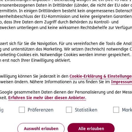
ie Einstelllungen anpassen“. Gleichzeitig willigen Sie ein (Art. 49 Abs. 1
personenbezogenen Daten in Drittländer (Länder, die nicht der EU ode
rmitteln. In einigen Drittländern besteht kein angemessenes Datensc
enheitsbeschluss der EU-Kommission und keine geeigneten Garantien)
ere Rechtsschutz-Serviceleist
ko, dass Ihre Daten dem Zugriff durch Behörden zu Kontroll- und
wecken unterliegen und keine wirksamen Rechtsbehelfe zur Verfügun
ert sich für Sie die Navigation. Für uns vereinfachen die Tools die Ana
 und unterstützen das Marketing. Wir setzen (technisch) notwendige C
 Marketing-Cookies ein. Notwendige Cookies werden immer gespeichert.
erst nach Ihrer Einwilligung aktiviert.
D.A.S. Direkthilfe®
willigung können Sie jederzeit in den
Cookie-Erklärung & Einstellunge
e
Sie benötigen ein Schreiben an die
weisen ändern. Nähere Informationen zu uns finden Sie im
Impressu
ne
gegnerische Partei oder streben eine
 Google gesammelten Daten dienen der Personalisierung und der Mess
außergerichtliche Lösung an
eit.
Erfahren Sie mehr über diesen Anbieter.
ig
Präferenzen
Statistiken
Mark
Rechtsschutzfall melden
Auswahl erlauben
Alle erlauben