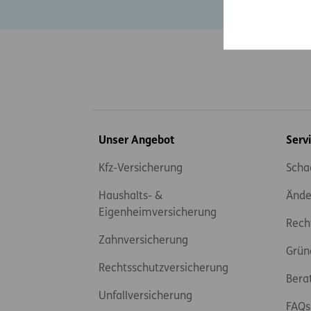
Inhaltsübersicht
Unser Angebot
Serv
Kfz-Versicherung
Scha
Haushalts- &
Ände
Eigenheimversicherung
Rech
Zahnversicherung
Grün
Rechtsschutzversicherung
Bera
Unfallversicherung
FAQs