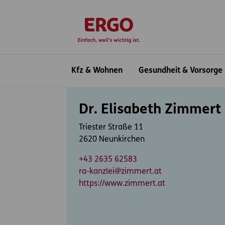
Inhaltsbereich (Access Key: 0)
Hauptnavigation (Access Key: 1)
Top-Navigation (Access Key: 2)
Inhaltsübersicht (Access Key: 3)
Footer-Links (Access Key: 4)
zur Startseite
Hauptnavigation
Kfz & Wohnen
Gesundheit & Vorsorge
Inhaltsbereich
Dr. Elisabeth Zimmert
Triester Straße 11
2620 Neunkirchen
+43 2635 62583
ra-kanzlei@zimmert.at
https://www.zimmert.at