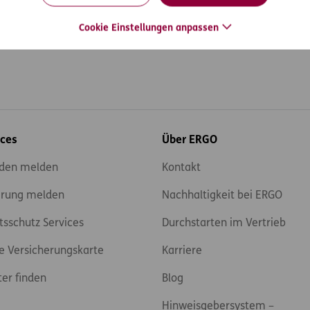
Cookie Einstellungen anpassen
ices
Über ERGO
den melden
Kontakt
rung melden
Nachhaltigkeit bei ERGO
tsschutz Services
Durchstarten im Vertrieb
e Versicherungskarte
Karriere
ter finden
Blog
Hinweisgebersystem –