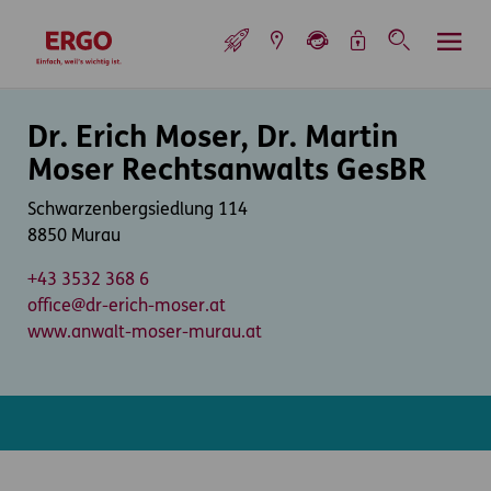
Inhaltsbereich (Access Key: 0)
Hauptnavigation (Access Key: 1)
Top-Navigation (Access Key: 2)
Inhaltsübersicht (Access Key: 3)
Footer-Links (Access Key: 4)
Top-Navigation
zur Startseite
Inhaltsbereich
Dr. Erich Moser, Dr. Martin
Moser Rechtsanwalts GesBR
Schwarzenbergsiedlung 114
8850 Murau
+43 3532 368 6
office@dr-erich-moser.at
www.anwalt-moser-murau.at