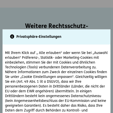
Weitere Rechtsschutz-
Serviceleistungen
Privatsphäre-Einstellungen
Mit Ihrem Klick auf „ Alle erlauben“ oder wenn Sie bei „Auswahl
erlauben“ Präferenz-, Statistik- oder Marketing-Cookies mit
einbeziehen, stimmen Sie der mit Cookies und ähnlichen
Technologien (Tools) verbundenen Datenverarbeitung zu.
Nähere Informationen zum Zweck der einzelnen Cookies finden
Rechtsberatung
Sie unter „Cookie Einstelllungen anpassen“. Gleichzeitig willigen
Sie ein (Art. 49 Abs. 1 lit a DSGVO), dass wir Ihre
Sie haben ein rechtliche Frage? Unsere Rechtsexperten
personenbezogenen Daten in Drittländer (Länder, die nicht der
beantworten diese gerne und schnell.
EU oder dem EWR angehören) übermitteln. In einigen
Drittländern besteht kein angemessenes Datenschutzniveau
(kein Angemessenheitsbeschluss der EU-Kommission und keine
Rechtsfrage stellen
geeigneten Garantien). Es besteht daher das Risiko, dass Ihre
Daten dem Zugriff durch Behörden zu Kontroll- und