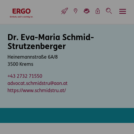
Inhaltsbereich (Access Key: 0)
Hauptnavigation (Access Key: 1)
Top-Navigation (Access Key: 2)
Inhaltsübersicht (Access Key: 3)
Footer-Links (Access Key: 4)
Top-Navigation
zur Startseite
Inhaltsbereich
Dr. Eva-Maria Schmid-
Strutzenberger
Heinemannstraße 6A/8
3500 Krems
+43 2732 71550
advocat.schmidstru@aon.at
https://www.schmidstru.at/