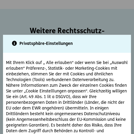
Weitere Rechtsschutz-
Serviceleistungen
Privatsphäre-Einstellungen
Mit Ihrem Klick auf „ Alle erlauben“ oder wenn Sie bei „Auswahl
erlauben“ Präferenz-, Statistik- oder Marketing-Cookies mit
einbeziehen, stimmen Sie der mit Cookies und ähnlichen
Technologien (Tools) verbundenen Datenverarbeitung zu.
Nähere Informationen zum Zweck der einzelnen Cookies finden
Rechtsberatung
Sie unter „Cookie Einstelllungen anpassen“. Gleichzeitig willigen
Sie ein (Art. 49 Abs. 1 lit a DSGVO), dass wir Ihre
Sie haben ein rechtliche Frage? Unsere Rechtsexperten
personenbezogenen Daten in Drittländer (Länder, die nicht der
beantworten diese gerne und schnell.
EU oder dem EWR angehören) übermitteln. In einigen
Drittländern besteht kein angemessenes Datenschutzniveau
(kein Angemessenheitsbeschluss der EU-Kommission und keine
Rechtsfrage stellen
geeigneten Garantien). Es besteht daher das Risiko, dass Ihre
Daten dem Zugriff durch Behörden zu Kontroll- und