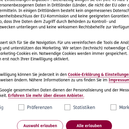
ie Einstelllungen anpassen“. Gleichzeitig willigen Sie ein (Art. 49 Abs. 1
personenbezogenen Daten in Drittländer (Länder, die nicht der EU ode
rmitteln. In einigen Drittländern besteht kein angemessenes Datensc
enheitsbeschluss der EU-Kommission und keine geeigneten Garantien)
ere Rechtsschutz-Serviceleist
ko, dass Ihre Daten dem Zugriff durch Behörden zu Kontroll- und
wecken unterliegen und keine wirksamen Rechtsbehelfe zur Verfügun
ert sich für Sie die Navigation. Für uns vereinfachen die Tools die Ana
 und unterstützen das Marketing. Wir setzen (technisch) notwendige C
 Marketing-Cookies ein. Notwendige Cookies werden immer gespeichert.
erst nach Ihrer Einwilligung aktiviert.
D.A.S. Direkthilfe®
willigung können Sie jederzeit in den
Cookie-Erklärung & Einstellunge
e
Sie benötigen ein Schreiben an die
weisen ändern. Nähere Informationen zu uns finden Sie im
Impressu
ne
gegnerische Partei oder streben eine
 Google gesammelten Daten dienen der Personalisierung und der Mess
außergerichtliche Lösung an
eit.
Erfahren Sie mehr über diesen Anbieter.
ig
Präferenzen
Statistiken
Mark
Rechtsschutzfall melden
Auswahl erlauben
Alle erlauben