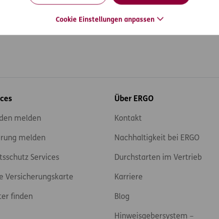
Cookie Einstellungen anpassen
ices
Über ERGO
den melden
Kontakt
rung melden
Nachhaltigkeit bei ERGO
tsschutz Services
Durchstarten im Vertrieb
e Versicherungskarte
Karriere
ter finden
Blog
Hinweisgebersystem –