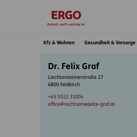
Inhaltsbereich (Access Key: 0)
Hauptnavigation (Access Key: 1)
Top-Navigation (Access Key: 2)
Inhaltsübersicht (Access Key: 3)
Footer-Links (Access Key: 4)
zur Startseite
Hauptnavigation
Kfz & Wohnen
Gesundheit & Vorsorge
Inhaltsbereich
Dr. Felix Graf
Liechtensteinerstraße 27
6800 Feldkirch
+43 5522 31004
office@rechtsanwaelte-graf.at