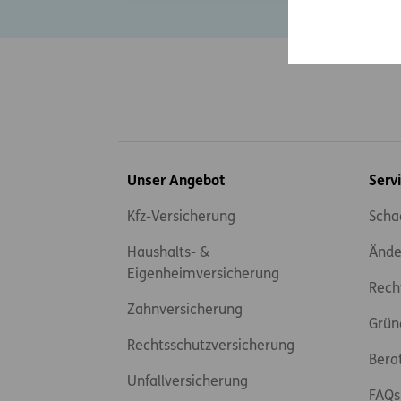
Inhaltsübersicht
Unser Angebot
Serv
Kfz-Versicherung
Scha
Haushalts- &
Ände
Eigenheimversicherung
Rech
Zahnversicherung
Grün
Rechtsschutzversicherung
Bera
Unfallversicherung
FAQs