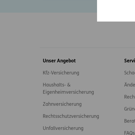
Inhaltsübersicht
Unser Angebot
Serv
Kfz-Versicherung
Scha
Haushalts- &
Ände
Eigenheimversicherung
Rech
Zahnversicherung
Grün
Rechtsschutzversicherung
Bera
Unfallversicherung
FAQs