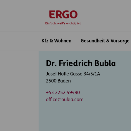
Inhaltsbereich (Access Key: 0)
Hauptnavigation (Access Key: 1)
Top-Navigation (Access Key: 2)
Inhaltsübersicht (Access Key: 3)
Footer-Links (Access Key: 4)
zur Startseite
Hauptnavigation
Kfz & Wohnen
Gesundheit & Vorsorge
Inhaltsbereich
Dr. Friedrich Bubla
Josef Höfle Gasse 34/5/1A
2500 Baden
+43 2252 49490
office@bubla.com