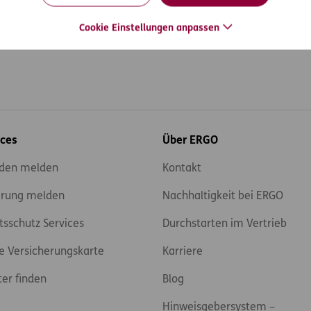
Cookie Einstellungen anpassen
ices
Über ERGO
den melden
Kontakt
rung melden
Nachhaltigkeit bei ERGO
tsschutz Services
Durchstarten im Vertrieb
e Versicherungskarte
Karriere
ter finden
Blog
Hinweisgebersystem –