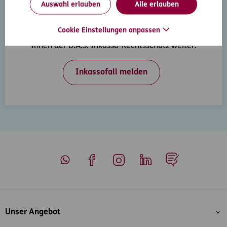
Auswahl erlauben
Alle erlauben
Inkasso-Rechtsschutz
Cookie Einstellungen anpassen
Wenn Ihre Kunden in Zahlungsverzug geraten, hilft
Ihnen der D.A.S. Inkasso-Rechtsschutz weiter.
Inkassofall melden
Whatsapp
Facebook
Instagram
LinkedIn
Blog
Inhaltsübersicht
Unser Angebot