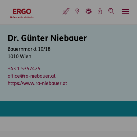
Inhaltsbereich (Access Key: 0)
Hauptnavigation (Access Key: 1)
Top-Navigation (Access Key: 2)
Inhaltsübersicht (Access Key: 3)
Footer-Links (Access Key: 4)
Top-Navigation
zur Startseite
Inhaltsbereich
Dr. Günter Niebauer
Bauernmarkt 10/18
1010 Wien
+43 1 5357425
office@ra-niebauer.at
https://www.ra-niebauer.at