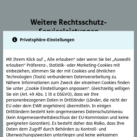
Weitere Rechtsschutz-
Serviceleistungen
Privatsphäre-Einstellungen
Mit Ihrem Klick auf „ Alle erlauben“ oder wenn Sie bei „Auswahl
erlauben“ Präferenz-, Statistik- oder Marketing-Cookies mit
einbeziehen, stimmen Sie der mit Cookies und ähnlichen
Technologien (Tools) verbundenen Datenverarbeitung zu.
Rechtsberatung
Nähere Informationen zum Zweck der einzelnen Cookies finden
Sie unter „Cookie Einstelllungen anpassen“. Gleichzeitig willigen
Sie haben ein rechtliche Frage? Unsere Rechtsexperten
Sie ein (Art. 49 Abs. 1 lit a DSGVO), dass wir Ihre
beantworten diese gerne und schnell.
personenbezogenen Daten in Drittländer (Länder, die nicht der
EU oder dem EWR angehören) übermitteln. In einigen
Drittländern besteht kein angemessenes Datenschutzniveau
Rechtsfrage stellen
(kein Angemessenheitsbeschluss der EU-Kommission und keine
geeigneten Garantien). Es besteht daher das Risiko, dass Ihre
Daten dem Zugriff durch Behörden zu Kontroll- und
Überwachungszwecken unterliegen und keine wirksamen