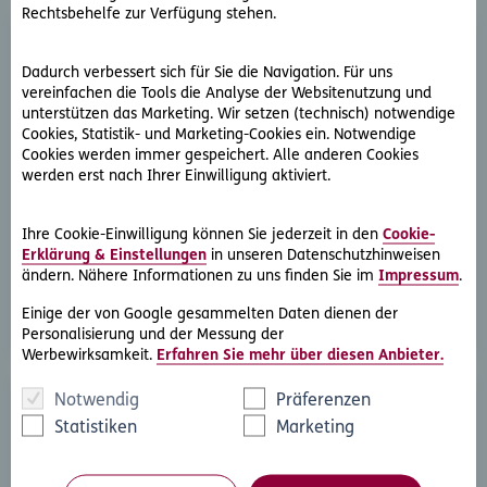
Rechtsbehelfe zur Verfügung stehen.
Dadurch verbessert sich für Sie die Navigation. Für uns
vereinfachen die Tools die Analyse der Websitenutzung und
unterstützen das Marketing. Wir setzen (technisch) notwendige
Cookies, Statistik- und Marketing-Cookies ein. Notwendige
Cookies werden immer gespeichert. Alle anderen Cookies
D.A.S. Direkthilfe®
werden erst nach Ihrer Einwilligung aktiviert.
Sie benötigen ein Schreiben an die gegnerische Partei
oder streben eine außergerichtliche Lösung an
Ihre Cookie-Einwilligung können Sie jederzeit in den
Cookie-
Erklärung & Einstellungen
in unseren Datenschutzhinweisen
ändern. Nähere Informationen zu uns finden Sie im
Impressum
.
Rechtsschutzfall melden
Einige der von Google gesammelten Daten dienen der
Personalisierung und der Messung der
Werbewirksamkeit.
Erfahren Sie mehr über diesen Anbieter.
Notwendig
Präferenzen
Statistiken
Marketing