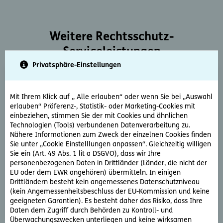
Weitere Rechtsschutz-
Serviceleistungen
Privatsphäre-Einstellungen
Mit Ihrem Klick auf „ Alle erlauben“ oder wenn Sie bei „Auswahl
erlauben“ Präferenz-, Statistik- oder Marketing-Cookies mit
einbeziehen, stimmen Sie der mit Cookies und ähnlichen
Technologien (Tools) verbundenen Datenverarbeitung zu.
Rechtsberatung
Nähere Informationen zum Zweck der einzelnen Cookies finden
Sie unter „Cookie Einstelllungen anpassen“. Gleichzeitig willigen
Sie haben ein rechtliche Frage? Unsere Rechtsexperten
Sie ein (Art. 49 Abs. 1 lit a DSGVO), dass wir Ihre
beantworten diese gerne und schnell.
personenbezogenen Daten in Drittländer (Länder, die nicht der
EU oder dem EWR angehören) übermitteln. In einigen
Drittländern besteht kein angemessenes Datenschutzniveau
Rechtsfrage stellen
(kein Angemessenheitsbeschluss der EU-Kommission und keine
geeigneten Garantien). Es besteht daher das Risiko, dass Ihre
Daten dem Zugriff durch Behörden zu Kontroll- und
Überwachungszwecken unterliegen und keine wirksamen