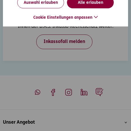
Auswahl erlauben
Alle erlauben
Inkasso-Rechtsschutz
Cookie Einstellungen anpassen
Wenn Ihre Kunden in Zahlungsverzug geraten, hilft
Ihnen der D.A.S. Inkasso-Rechtsschutz weiter.
Inkassofall melden
Whatsapp
Facebook
Instagram
LinkedIn
Blog
Inhaltsübersicht
Unser Angebot