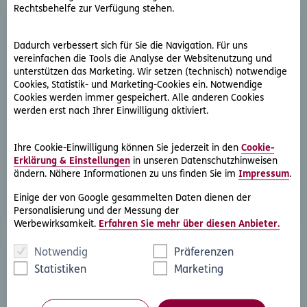
Rechtsbehelfe zur Verfügung stehen.
Dadurch verbessert sich für Sie die Navigation. Für uns
vereinfachen die Tools die Analyse der Websitenutzung und
unterstützen das Marketing. Wir setzen (technisch) notwendige
Cookies, Statistik- und Marketing-Cookies ein. Notwendige
Cookies werden immer gespeichert. Alle anderen Cookies
D.A.S. Direkthilfe®
werden erst nach Ihrer Einwilligung aktiviert.
Sie benötigen ein Schreiben an die gegnerische Partei
oder streben eine außergerichtliche Lösung an
Ihre Cookie-Einwilligung können Sie jederzeit in den
Cookie-
Erklärung & Einstellungen
in unseren Datenschutzhinweisen
ändern. Nähere Informationen zu uns finden Sie im
Impressum
.
Rechtsschutzfall melden
Einige der von Google gesammelten Daten dienen der
Personalisierung und der Messung der
Werbewirksamkeit.
Erfahren Sie mehr über diesen Anbieter.
Notwendig
Präferenzen
Statistiken
Marketing