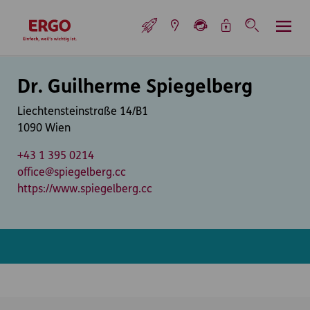
Inhaltsbereich (Access Key: 0)
Hauptnavigation (Access Key: 1)
Top-Navigation (Access Key: 2)
Inhaltsübersicht (Access Key: 3)
Footer-Links (Access Key: 4)
Top-Navigation
zur Startseite
Inhaltsbereich
Dr. Guilherme Spiegelberg
Liechtensteinstraße 14/B1
1090 Wien
+43 1 395 0214
office@spiegelberg.cc
https://www.spiegelberg.cc