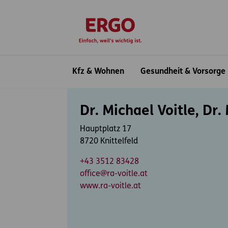
Inhaltsbereich (Access Key: 0)
Hauptnavigation (Access Key: 1)
Top-Navigation (Access Key: 2)
Inhaltsübersicht (Access Key: 3)
Footer-Links (Access Key: 4)
zur Startseite
Hauptnavigation
Kfz & Wohnen
Gesundheit & Vorsorge
Inhaltsbereich
Dr. Michael Voitle, Dr.
Hauptplatz 17
8720 Knittelfeld
+43 3512 83428
office@ra-voitle.at
www.ra-voitle.at