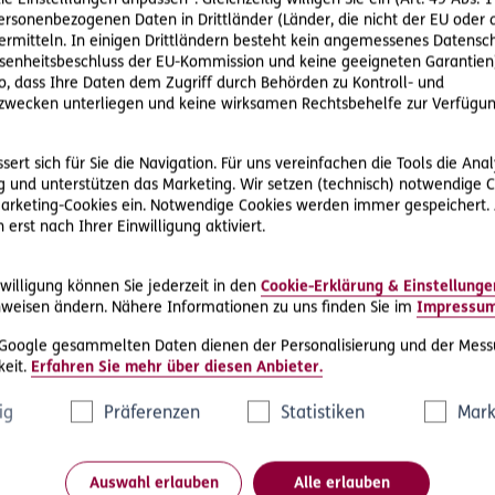
ie Einstelllungen anpassen“. Gleichzeitig willigen Sie ein (Art. 49 Abs. 1
personenbezogenen Daten in Drittländer (Länder, die nicht der EU ode
rmitteln. In einigen Drittländern besteht kein angemessenes Datensc
enheitsbeschluss der EU-Kommission und keine geeigneten Garantien)
ere Rechtsschutz-Serviceleist
ko, dass Ihre Daten dem Zugriff durch Behörden zu Kontroll- und
wecken unterliegen und keine wirksamen Rechtsbehelfe zur Verfügun
ert sich für Sie die Navigation. Für uns vereinfachen die Tools die Ana
 und unterstützen das Marketing. Wir setzen (technisch) notwendige C
 Marketing-Cookies ein. Notwendige Cookies werden immer gespeichert.
erst nach Ihrer Einwilligung aktiviert.
D.A.S. Direkthilfe®
willigung können Sie jederzeit in den
Cookie-Erklärung & Einstellunge
e
Sie benötigen ein Schreiben an die
weisen ändern. Nähere Informationen zu uns finden Sie im
Impressu
ne
gegnerische Partei oder streben eine
 Google gesammelten Daten dienen der Personalisierung und der Mess
außergerichtliche Lösung an
eit.
Erfahren Sie mehr über diesen Anbieter.
ig
Präferenzen
Statistiken
Mark
Rechtsschutzfall melden
Auswahl erlauben
Alle erlauben