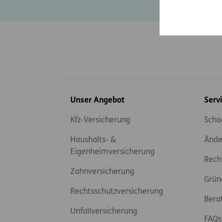
Inhaltsübersicht
Unser Angebot
Serv
Kfz-Versicherung
Scha
Haushalts- &
Ände
Eigenheimversicherung
Rech
Zahnversicherung
Grün
Rechtsschutzversicherung
Bera
Unfallversicherung
FAQs