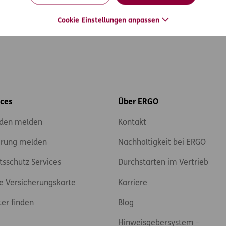
Cookie Einstellungen anpassen
ices
Über ERGO
den melden
Kontakt
rung melden
Nachhaltigkeit bei ERGO
tsschutz Services
Durchstarten im Vertrieb
e Versicherungskarte
Karriere
ter finden
Blog
Hinweisgebersystem –