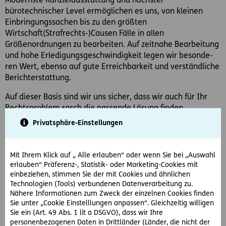
Modernste Kanzleiausstattung und höchster
bürotechnischer Level ermöglichen es uns, von kleinen
Einbringungssachen bis zu den größten
Wirtschaft(Strafrechts-)Causen Fälle in allen
Größenordnungen zu bearbeiten. Auf zeitnahe Bearbeitung
und hohe Erledigungsgeschwindigkeit legen wir besonde-
ren Wert, ebenso auf gute Erreichbarkeit und verständliche
Berichterstattung.
Auf dieser Basis sind wir uns sicher, dass wir auch für Ihr
Rechtsproblem rasch die passende Lösung finden.
Privatsphäre-Einstellungen
Schwerpunkte:
Mit Ihrem Klick auf „ Alle erlauben“ oder wenn Sie bei „Auswahl
erlauben“ Präferenz-, Statistik- oder Marketing-Cookies mit
Arbeit-und Sozialrecht
einbeziehen, stimmen Sie der mit Cookies und ähnlichen
Allgemeines Zivilrecht
Technologien (Tools) verbundenen Datenverarbeitung zu.
Nähere Informationen zum Zweck der einzelnen Cookies finden
Wirtschafts(Straf-)recht
Sie unter „Cookie Einstelllungen anpassen“. Gleichzeitig willigen
Erbrecht
Sie ein (Art. 49 Abs. 1 lit a DSGVO), dass wir Ihre
Liegenschaftsrecht
personenbezogenen Daten in Drittländer (Länder, die nicht der