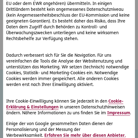
Datenschutz - Grundverordnung
EU oder dem EWR angehören) übermitteln. In einigen
Drittländern besteht kein angemessenes Datenschutzniveau
(kein Angemessenheitsbeschluss der EU-Kommission und keine
geeigneten Garantien). Es besteht daher das Risiko, dass Ihre
Öffnungszeiten:
Daten dem Zugriff durch Behörden zu Kontroll- und
Überwachungszwecken unterliegen und keine wirksamen
montags bis donnerstags 08:00 Uhr bis 17:00 Uhr
Rechtsbehelfe zur Verfügung stehen.
freitags 08:00 Uhr bis 12:00 Uhr
Dadurch verbessert sich für Sie die Navigation. Für uns
vereinfachen die Tools die Analyse der Websitenutzung und
unterstützen das Marketing. Wir setzen (technisch) notwendige
Cookies, Statistik- und Marketing-Cookies ein. Notwendige
Cookies werden immer gespeichert. Alle anderen Cookies
werden erst nach Ihrer Einwilligung aktiviert.
Weitere Rechtsschutz-
Serviceleistungen
Ihre Cookie-Einwilligung können Sie jederzeit in den
Cookie-
Erklärung & Einstellungen
in unseren Datenschutzhinweisen
ändern. Nähere Informationen zu uns finden Sie im
Impressum
.
Einige der von Google gesammelten Daten dienen der
Personalisierung und der Messung der
Werbewirksamkeit.
Erfahren Sie mehr über diesen Anbieter.