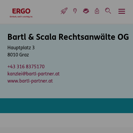
Inhaltsbereich (Access Key: 0)
Hauptnavigation (Access Key: 1)
Top-Navigation (Access Key: 2)
Inhaltsübersicht (Access Key: 3)
Footer-Links (Access Key: 4)
Top-Navigation
zur Startseite
Inhaltsbereich
Bartl & Scala Rechtsanwälte OG
Hauptplatz 3
8010 Graz
+43 316 8375170
kanzlei@bartl-partner.at
www.bartl-partner.at