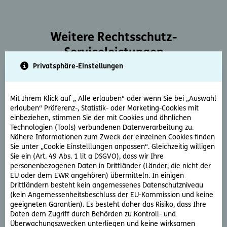
Weitere Rechtsschutz-
Serviceleistungen
Privatsphäre-Einstellungen
Mit Ihrem Klick auf „ Alle erlauben“ oder wenn Sie bei „Auswahl
erlauben“ Präferenz-, Statistik- oder Marketing-Cookies mit
einbeziehen, stimmen Sie der mit Cookies und ähnlichen
Technologien (Tools) verbundenen Datenverarbeitung zu.
Rechtsberatung
Nähere Informationen zum Zweck der einzelnen Cookies finden
Sie unter „Cookie Einstelllungen anpassen“. Gleichzeitig willigen
Sie haben ein rechtliche Frage? Unsere Rechtsexperten
Sie ein (Art. 49 Abs. 1 lit a DSGVO), dass wir Ihre
beantworten diese gerne und schnell.
personenbezogenen Daten in Drittländer (Länder, die nicht der
EU oder dem EWR angehören) übermitteln. In einigen
Drittländern besteht kein angemessenes Datenschutzniveau
Rechtsfrage stellen
(kein Angemessenheitsbeschluss der EU-Kommission und keine
geeigneten Garantien). Es besteht daher das Risiko, dass Ihre
Daten dem Zugriff durch Behörden zu Kontroll- und
Überwachungszwecken unterliegen und keine wirksamen