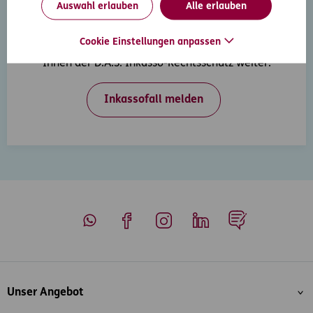
Auswahl erlauben
Alle erlauben
Inkasso-Rechtsschutz
Cookie Einstellungen anpassen
Wenn Ihre Kunden in Zahlungsverzug geraten, hilft
Ihnen der D.A.S. Inkasso-Rechtsschutz weiter.
Inkassofall melden
Whatsapp
Facebook
Instagram
LinkedIn
Blog
Inhaltsübersicht
Unser Angebot