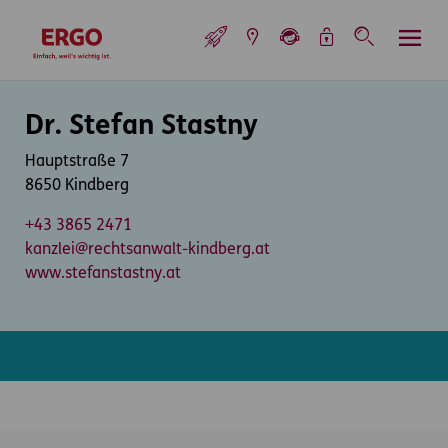
Inhaltsbereich (Access Key: 0)
Hauptnavigation (Access Key: 1)
Top-Navigation (Access Key: 2)
Inhaltsübersicht (Access Key: 3)
Footer-Links (Access Key: 4)
Top-Navigation
zur Startseite
Inhaltsbereich
Dr. Stefan Stastny
Hauptstraße 7
8650 Kindberg
+43 3865 2471
kanzlei@rechtsanwalt-kindberg.at
www.stefanstastny.at