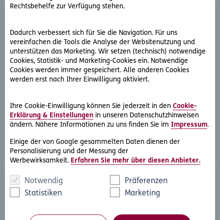
Rechtsbehelfe zur Verfügung stehen.
Dadurch verbessert sich für Sie die Navigation. Für uns
vereinfachen die Tools die Analyse der Websitenutzung und
unterstützen das Marketing. Wir setzen (technisch) notwendige
Cookies, Statistik- und Marketing-Cookies ein. Notwendige
Cookies werden immer gespeichert. Alle anderen Cookies
D.A.S. Direkthilfe®
werden erst nach Ihrer Einwilligung aktiviert.
Sie benötigen ein Schreiben an die gegnerische Partei
oder streben eine außergerichtliche Lösung an
Ihre Cookie-Einwilligung können Sie jederzeit in den
Cookie-
Erklärung & Einstellungen
in unseren Datenschutzhinweisen
ändern. Nähere Informationen zu uns finden Sie im
Impressum
.
Rechtsschutzfall melden
Einige der von Google gesammelten Daten dienen der
Personalisierung und der Messung der
Werbewirksamkeit.
Erfahren Sie mehr über diesen Anbieter.
Notwendig
Präferenzen
Statistiken
Marketing