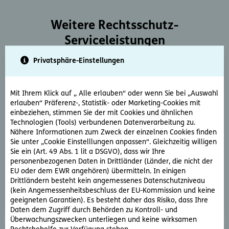
Weitere Rechtsschutz-
Serviceleistungen
Privatsphäre-Einstellungen
Mit Ihrem Klick auf „ Alle erlauben“ oder wenn Sie bei „Auswahl
erlauben“ Präferenz-, Statistik- oder Marketing-Cookies mit
einbeziehen, stimmen Sie der mit Cookies und ähnlichen
Technologien (Tools) verbundenen Datenverarbeitung zu.
Rechtsberatung
Nähere Informationen zum Zweck der einzelnen Cookies finden
Sie haben ein rechtliche Frage? Unsere Rechtsexperten
Sie unter „Cookie Einstelllungen anpassen“. Gleichzeitig willigen
Sie ein (Art. 49 Abs. 1 lit a DSGVO), dass wir Ihre
beantworten diese gerne und schnell.
personenbezogenen Daten in Drittländer (Länder, die nicht der
EU oder dem EWR angehören) übermitteln. In einigen
Rechtsfrage stellen
Drittländern besteht kein angemessenes Datenschutzniveau
(kein Angemessenheitsbeschluss der EU-Kommission und keine
geeigneten Garantien). Es besteht daher das Risiko, dass Ihre
Daten dem Zugriff durch Behörden zu Kontroll- und
Überwachungszwecken unterliegen und keine wirksamen