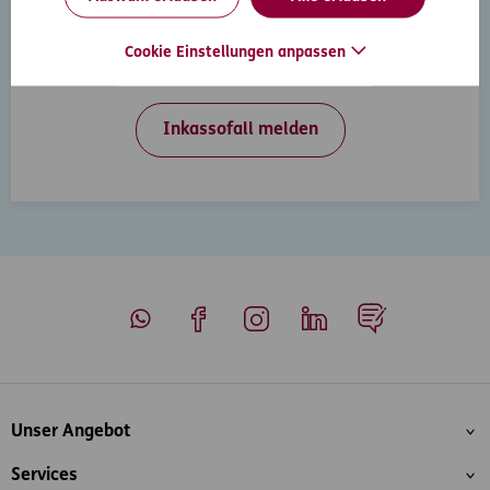
Inkasso-Rechtsschutz
Wenn Ihre Kunden in Zahlungsverzug geraten, hilft
Cookie Einstellungen anpassen
Ihnen der D.A.S. Inkasso-Rechtsschutz weiter.
Inkassofall melden
Whatsapp
Facebook
Instagram
LinkedIn
Blog
Inhaltsübersicht
Unser Angebot
Services