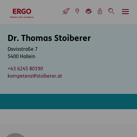
Inhaltsbereich (Access Key: 0)
Hauptnavigation (Access Key: 1)
Top-Navigation (Access Key: 2)
Inhaltsübersicht (Access Key: 3)
Footer-Links (Access Key: 4)
Top-Navigation
zur Startseite
Inhaltsbereich
Dr. Thomas Stoiberer
Davisstraße 7
5400 Hallein
+43 6245 80190
kompetenz@stoiberer.at