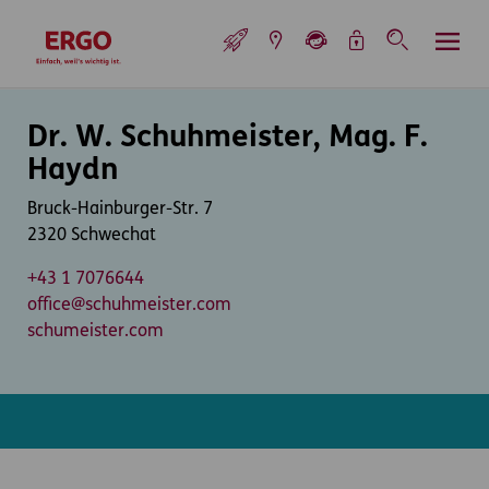
Inhaltsbereich (Access Key: 0)
Hauptnavigation (Access Key: 1)
Top-Navigation (Access Key: 2)
Inhaltsübersicht (Access Key: 3)
Footer-Links (Access Key: 4)
Top-Navigation
zur Startseite
Inhaltsbereich
Dr. W. Schuhmeister, Mag. F.
Haydn
Bruck-Hainburger-Str. 7
2320 Schwechat
+43 1 7076644
office@schuhmeister.com
schumeister.com