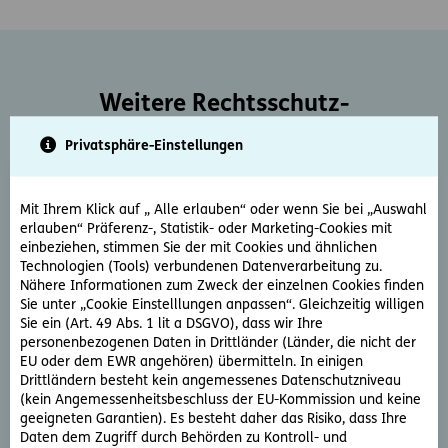
Weitere Rechtsschutz-
Serviceleistungen
Privatsphäre-Einstellungen
Mit Ihrem Klick auf „ Alle erlauben“ oder wenn Sie bei „Auswahl
erlauben“ Präferenz-, Statistik- oder Marketing-Cookies mit
einbeziehen, stimmen Sie der mit Cookies und ähnlichen
Technologien (Tools) verbundenen Datenverarbeitung zu.
Nähere Informationen zum Zweck der einzelnen Cookies finden
Rechtsberatung
Sie unter „Cookie Einstelllungen anpassen“. Gleichzeitig willigen
Sie ein (Art. 49 Abs. 1 lit a DSGVO), dass wir Ihre
Sie haben ein rechtliche Frage? Unsere Rechtsexperten
personenbezogenen Daten in Drittländer (Länder, die nicht der
beantworten diese gerne und schnell.
EU oder dem EWR angehören) übermitteln. In einigen
Drittländern besteht kein angemessenes Datenschutzniveau
(kein Angemessenheitsbeschluss der EU-Kommission und keine
Rechtsfrage stellen
geeigneten Garantien). Es besteht daher das Risiko, dass Ihre
Daten dem Zugriff durch Behörden zu Kontroll- und