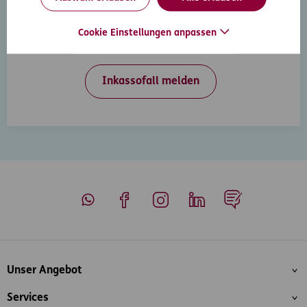
Inkasso-Rechtsschutz
Wenn Ihre Kunden in Zahlungsverzug geraten, hilft
Cookie Einstellungen anpassen
Ihnen der D.A.S. Inkasso-Rechtsschutz weiter.
Inkassofall melden
Whatsapp
Facebook
Instagram
LinkedIn
Blog
Inhaltsübersicht
Unser Angebot
Services