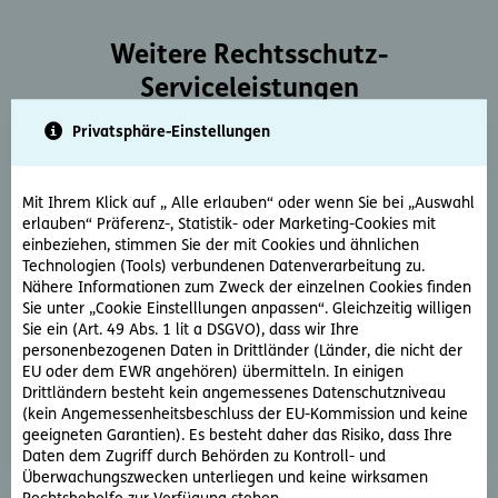
Weitere Rechtsschutz-
Serviceleistungen
Privatsphäre-Einstellungen
Mit Ihrem Klick auf „ Alle erlauben“ oder wenn Sie bei „Auswahl
erlauben“ Präferenz-, Statistik- oder Marketing-Cookies mit
einbeziehen, stimmen Sie der mit Cookies und ähnlichen
Technologien (Tools) verbundenen Datenverarbeitung zu.
Rechtsberatung
Nähere Informationen zum Zweck der einzelnen Cookies finden
Sie haben ein rechtliche Frage? Unsere Rechtsexperten
Sie unter „Cookie Einstelllungen anpassen“. Gleichzeitig willigen
Sie ein (Art. 49 Abs. 1 lit a DSGVO), dass wir Ihre
beantworten diese gerne und schnell.
personenbezogenen Daten in Drittländer (Länder, die nicht der
EU oder dem EWR angehören) übermitteln. In einigen
Rechtsfrage stellen
Drittländern besteht kein angemessenes Datenschutzniveau
(kein Angemessenheitsbeschluss der EU-Kommission und keine
geeigneten Garantien). Es besteht daher das Risiko, dass Ihre
Daten dem Zugriff durch Behörden zu Kontroll- und
Überwachungszwecken unterliegen und keine wirksamen