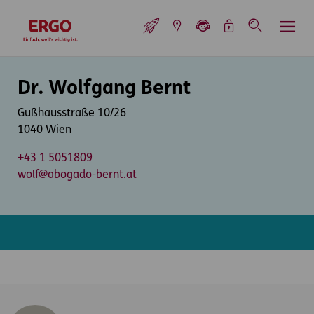
Inhaltsbereich (Access Key: 0)
Hauptnavigation (Access Key: 1)
Top-Navigation (Access Key: 2)
Inhaltsübersicht (Access Key: 3)
Footer-Links (Access Key: 4)
Top-Navigation
zur Startseite
Inhaltsbereich
Dr. Wolfgang Bernt
Gußhausstraße 10/26
1040 Wien
+43 1 5051809
wolf@abogado-bernt.at