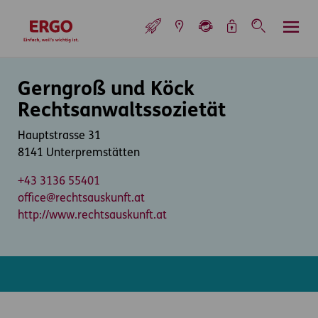
Inhaltsbereich (Access Key: 0)
Hauptnavigation (Access Key: 1)
Top-Navigation (Access Key: 2)
Inhaltsübersicht (Access Key: 3)
Footer-Links (Access Key: 4)
Top-Navigation
zur Startseite
Inhaltsbereich
Gerngroß und Köck
Rechtsanwaltssozietät
Hauptstrasse 31
8141 Unterpremstätten
+43 3136 55401
office@rechtsauskunft.at
http://www.rechtsauskunft.at