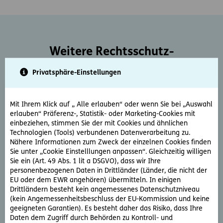
Weitere Rechtsschutz-
Serviceleistungen
Privatsphäre-Einstellungen
Mit Ihrem Klick auf „ Alle erlauben“ oder wenn Sie bei „Auswahl
erlauben“ Präferenz-, Statistik- oder Marketing-Cookies mit
einbeziehen, stimmen Sie der mit Cookies und ähnlichen
Technologien (Tools) verbundenen Datenverarbeitung zu.
Nähere Informationen zum Zweck der einzelnen Cookies finden
Rechtsberatung
Sie unter „Cookie Einstelllungen anpassen“. Gleichzeitig willigen
Sie ein (Art. 49 Abs. 1 lit a DSGVO), dass wir Ihre
Sie haben ein rechtliche Frage? Unsere Rechtsexperten
personenbezogenen Daten in Drittländer (Länder, die nicht der
beantworten diese gerne und schnell.
EU oder dem EWR angehören) übermitteln. In einigen
Drittländern besteht kein angemessenes Datenschutzniveau
(kein Angemessenheitsbeschluss der EU-Kommission und keine
Rechtsfrage stellen
geeigneten Garantien). Es besteht daher das Risiko, dass Ihre
Daten dem Zugriff durch Behörden zu Kontroll- und