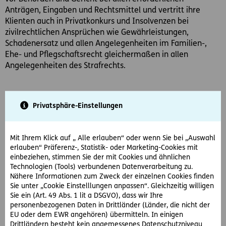
Anträgen, Eingaben und Rechtsmittel und vertritt ihre
Klienten auch in Privatkonkurs und Insolvenzen bei
zivilrechtlichen Ansprüchen wie Gewährleistungen,
Schadenersatz und allen Angelegenheiten im Familien-,
Ehe- und Pflegschaftsrecht gleichermaßen in allen
Angelegenheiten des Strafrechts.
Schwerpunkte:
Privatsphäre-Einstellungen
Zivilrecht
Mit Ihrem Klick auf „ Alle erlauben“ oder wenn Sie bei „Auswahl
Vertragsrecht (Kaufvertrag, Schenkungsvertrag etc.)
erlauben“ Präferenz-, Statistik- oder Marketing-Cookies mit
Insolvenz
einbeziehen, stimmen Sie der mit Cookies und ähnlichen
Liegenschaftsrecht
Technologien (Tools) verbundenen Datenverarbeitung zu.
Arbeitsrecht
Nähere Informationen zum Zweck der einzelnen Cookies finden
Sie unter „Cookie Einstelllungen anpassen“. Gleichzeitig willigen
Familienrecht
Sie ein (Art. 49 Abs. 1 lit a DSGVO), dass wir Ihre
Gewerberecht
personenbezogenen Daten in Drittländer (Länder, die nicht der
Scheidungsrecht
EU oder dem EWR angehören) übermitteln. In einigen
Drittländern besteht kein angemessenes Datenschutzniveau
Gesellschaftsrecht