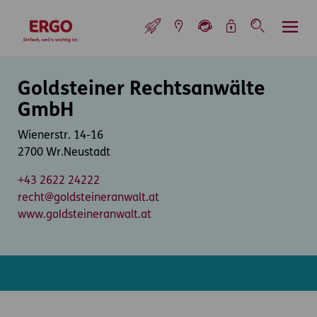
Inhaltsbereich (Access Key: 0)
Hauptnavigation (Access Key: 1)
Top-Navigation (Access Key: 2)
Inhaltsübersicht (Access Key: 3)
Footer-Links (Access Key: 4)
Top-Navigation
zur Startseite
Inhaltsbereich
Goldsteiner Rechtsanwälte
GmbH
Wienerstr. 14-16
2700 Wr.Neustadt
+43 2622 24222
recht@goldsteineranwalt.at
www.goldsteineranwalt.at