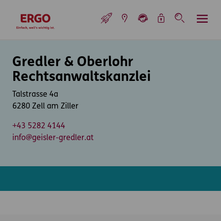
Inhaltsbereich (Access Key: 0)
Hauptnavigation (Access Key: 1)
Top-Navigation (Access Key: 2)
Inhaltsübersicht (Access Key: 3)
Footer-Links (Access Key: 4)
Top-Navigation
zur Startseite
Inhaltsbereich
Gredler & Oberlohr
Rechtsanwaltskanzlei
Talstrasse 4a
6280 Zell am Ziller
+43 5282 4144
info@geisler-gredler.at