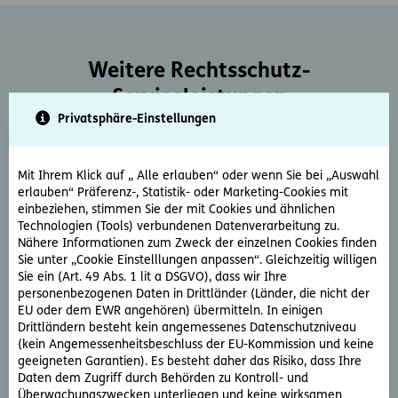
Weitere Rechtsschutz-
Serviceleistungen
Privatsphäre-Einstellungen
Mit Ihrem Klick auf „ Alle erlauben“ oder wenn Sie bei „Auswahl
erlauben“ Präferenz-, Statistik- oder Marketing-Cookies mit
einbeziehen, stimmen Sie der mit Cookies und ähnlichen
Technologien (Tools) verbundenen Datenverarbeitung zu.
Nähere Informationen zum Zweck der einzelnen Cookies finden
Rechtsberatung
Sie unter „Cookie Einstelllungen anpassen“. Gleichzeitig willigen
Sie haben ein rechtliche Frage? Unsere Rechtsexperten
Sie ein (Art. 49 Abs. 1 lit a DSGVO), dass wir Ihre
beantworten diese gerne und schnell.
personenbezogenen Daten in Drittländer (Länder, die nicht der
EU oder dem EWR angehören) übermitteln. In einigen
Drittländern besteht kein angemessenes Datenschutzniveau
Rechtsfrage stellen
(kein Angemessenheitsbeschluss der EU-Kommission und keine
geeigneten Garantien). Es besteht daher das Risiko, dass Ihre
Daten dem Zugriff durch Behörden zu Kontroll- und
Überwachungszwecken unterliegen und keine wirksamen