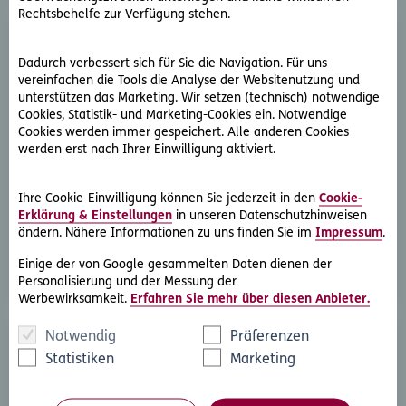
Rechtsbehelfe zur Verfügung stehen.
Dadurch verbessert sich für Sie die Navigation. Für uns
vereinfachen die Tools die Analyse der Websitenutzung und
unterstützen das Marketing. Wir setzen (technisch) notwendige
Cookies, Statistik- und Marketing-Cookies ein. Notwendige
Cookies werden immer gespeichert. Alle anderen Cookies
D.A.S. Direkthilfe®
werden erst nach Ihrer Einwilligung aktiviert.
Sie benötigen ein Schreiben an die gegnerische Partei
oder streben eine außergerichtliche Lösung an
Ihre Cookie-Einwilligung können Sie jederzeit in den
Cookie-
Erklärung & Einstellungen
in unseren Datenschutzhinweisen
ändern. Nähere Informationen zu uns finden Sie im
Impressum
.
Rechtsschutzfall melden
Einige der von Google gesammelten Daten dienen der
Personalisierung und der Messung der
Werbewirksamkeit.
Erfahren Sie mehr über diesen Anbieter.
Notwendig
Präferenzen
Statistiken
Marketing