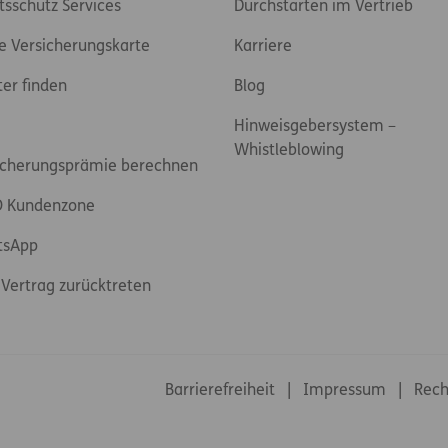
tsschutz Services
Durchstarten im Vertrieb
e Versicherungskarte
Karriere
ter finden
Blog
Hinweisgebersystem –
Whistleblowing
icherungsprämie berechnen
 Kundenzone
tsApp
Vertrag zurücktreten
Footer-Links
Barrierefreiheit
Impressum
Rech