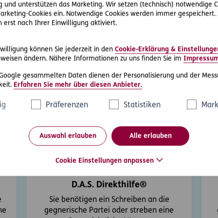
 und unterstützen das Marketing. Wir setzen (technisch) notwendige C
 Marketing-Cookies ein. Notwendige Cookies werden immer gespeichert.
.00 Uhr
erst nach Ihrer Einwilligung aktiviert.
willigung können Sie jederzeit in den
Cookie-Erklärung & Einstellunge
weisen ändern. Nähere Informationen zu uns finden Sie im
Impressu
 Google gesammelten Daten dienen der Personalisierung und der Mess
eit.
Erfahren Sie mehr über diesen Anbieter.
ere Rechtsschutz-Serviceleist
ig
Präferenzen
Statistiken
Mark
Auswahl erlauben
Alle erlauben
Cookie Einstellungen anpassen
D.A.S. Direkthilfe®
e
Sie benötigen ein Schreiben an die
ne
gegnerische Partei oder streben eine