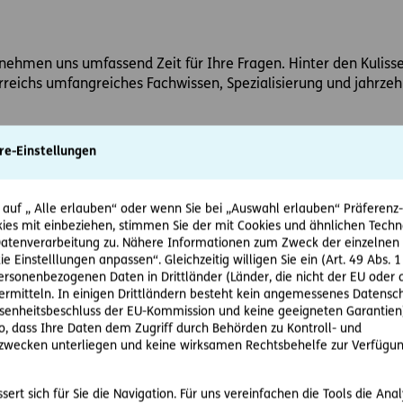
 nehmen uns umfassend Zeit für Ihre Fragen. Hinter den Kuliss
reichs umfangreiches Fachwissen, Spezialisierung und jahrzeh
re-Einstellungen
 auf „ Alle erlauben“ oder wenn Sie bei „Auswahl erlauben“ Präferenz-, 
, Versicherungsstreitigkeiten, Mietrecht u.a.)
ies mit einbeziehen, stimmen Sie der mit Cookies und ähnlichen Techn
ng, Anteilsübertragung, Haftungsprozesse, Schadenersatz u.a.
tenverarbeitung zu. Nähere Informationen zum Zweck der einzelnen 
ht (Grundstücks- oder Wohnungskauf, Bewilligungs-/Genehmigu
ie Einstelllungen anpassen“. Gleichzeitig willigen Sie ein (Art. 49 Abs. 1
personenbezogenen Daten in Drittländer (Länder, die nicht der EU ode
tteilsklage, u.a.)
rmitteln. In einigen Drittländern besteht kein angemessenes Datensc
enheitsbeschluss der EU-Kommission und keine geeigneten Garantien)
ko, dass Ihre Daten dem Zugriff durch Behörden zu Kontroll- und
wecken unterliegen und keine wirksamen Rechtsbehelfe zur Verfügun
ert sich für Sie die Navigation. Für uns vereinfachen die Tools die Ana