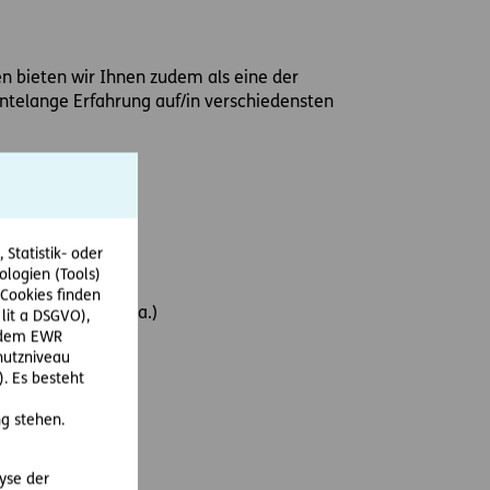
en bieten wir Ihnen zudem als eine der
ntelange Erfahrung auf/in verschiedensten
Statistik- oder
ologien (Tools)
)
Cookies finden
ngsverfahren, u.a.)
 lit a DSGVO),
r dem EWR
hutzniveau
. Es besteht
g stehen.
lyse der