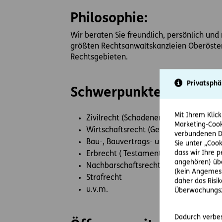
Philosophie:
Wir beraten Sie freundlich, persönlich und
größten Rechtsanwaltskanzleien Oberöster
Rechtsgebieten.
Privatsphä
Schwerpunkte:
Mit Ihrem Klick
Zivilrecht (Schadenersatzrecht, Unfälle
Marketing-Cook
Wirtschaftsrecht (Gesellschaftsgründu
verbundenen Da
Bau-, Bauvertrags- und Immobilienrec
Sie unter „Cook
dass wir Ihre 
Erbrecht ( Testamentserrichtung, Pflich
angehören) übe
Nachbarschaftsrecht
(kein Angemess
Strafrecht
daher das Risi
u.v.m.
Überwachungsz
Dadurch verbess