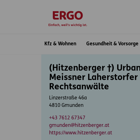
Inhaltsbereich (Access Key: 0)
Hauptnavigation (Access Key: 1)
Top-Navigation (Access Key: 2)
Inhaltsübersicht (Access Key: 3)
Footer-Links (Access Key: 4)
zur Startseite
Hauptnavigation
Kfz & Wohnen
Gesundheit & Vorsorge
Inhaltsbereich
(Hitzenberger †) Urba
Meissner Laherstorfer
Rechtsanwälte
Linzerstraße 46a
4810 Gmunden
+43 7612 67347
gmunden@hitzenberger.at
https://www.hitzenberger.at