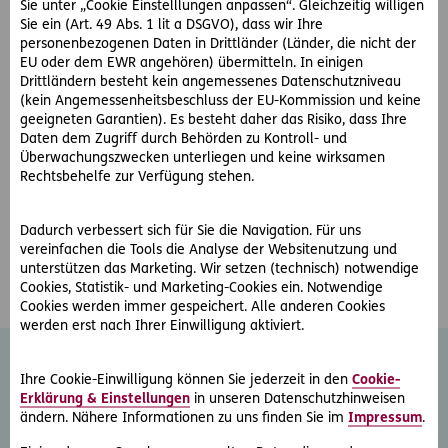
Sie unter „Cookie Einstelllungen anpassen“. Gleichzeitig willigen
Nachbarschaftsrecht
Sie ein (Art. 49 Abs. 1 lit a DSGVO), dass wir Ihre
Strafrecht
personenbezogenen Daten in Drittländer (Länder, die nicht der
EU oder dem EWR angehören) übermitteln. In einigen
Familienrecht
Drittländern besteht kein angemessenes Datenschutzniveau
Sportrecht
(kein Angemessenheitsbeschluss der EU-Kommission und keine
Insolvenz- und Sanierungsrecht
geeigneten Garantien). Es besteht daher das Risiko, dass Ihre
Daten dem Zugriff durch Behörden zu Kontroll- und
Überwachungszwecken unterliegen und keine wirksamen
Rechtsbehelfe zur Verfügung stehen.
Öffnungszeiten:
Montag - Donnerstag 08:00 – 17:00 Uhr sowie Freitag 08:00
Dadurch verbessert sich für Sie die Navigation. Für uns
– 12:00 Uhr
vereinfachen die Tools die Analyse der Websitenutzung und
unterstützen das Marketing. Wir setzen (technisch) notwendige
Cookies, Statistik- und Marketing-Cookies ein. Notwendige
Cookies werden immer gespeichert. Alle anderen Cookies
werden erst nach Ihrer Einwilligung aktiviert.
Ihre Cookie-Einwilligung können Sie jederzeit in den
Cookie-
Weitere Rechtsschutz-
Erklärung & Einstellungen
in unseren Datenschutzhinweisen
ändern. Nähere Informationen zu uns finden Sie im
Impressum
.
Serviceleistungen