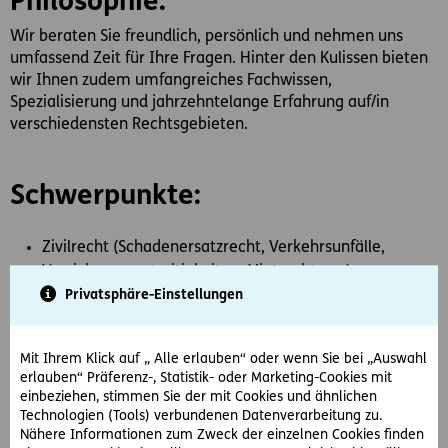
Philosophie:
Wir beraten Sie freundlich, persönlich und nehmen uns
umfassend Zeit für Ihre Fragen. Hinter den Kulissen bieten
wir Ihnen zudem umfangreiches Fachwissen,
Spezialisierung und jahrzehntelange Erfahrung auf/in
verschiedensten Rechtsgebieten.
Schwerpunkte:
Zivilrecht (Schadenersatzrecht, Verkehrsunfälle,
Versicherungsstreitigkeiten, Mietrecht u.a.)
Privatsphäre-Einstellungen
Wirtschaftsrecht (Gesellschaftsgründung,
Anteilsübertragung, Haftungsprozesse, Schadenersatz
u.a.)
Mit Ihrem Klick auf „ Alle erlauben“ oder wenn Sie bei „Auswahl
Bau-, Bauvertrags- und Immobilienrecht (Grundstücks-
erlauben“ Präferenz-, Statistik- oder Marketing-Cookies mit
oder Wohnungskauf,
einbeziehen, stimmen Sie der mit Cookies und ähnlichen
Bewilligungs-/Genehmigungsverfahren, u.a.)
Technologien (Tools) verbundenen Datenverarbeitung zu.
Nähere Informationen zum Zweck der einzelnen Cookies finden
Erbrecht ( Testamentserrichtung, Pflichtteilsklage, u.a.)