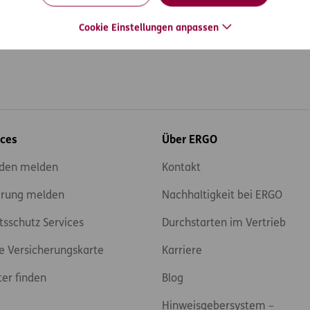
Cookie Einstellungen anpassen
ices
Über ERGO
den melden
Kontakt
rung melden
Nachhaltigkeit bei ERGO
tsschutz Services
Durchstarten im Vertrieb
e Versicherungskarte
Karriere
ter finden
Blog
Hinweisgebersystem –