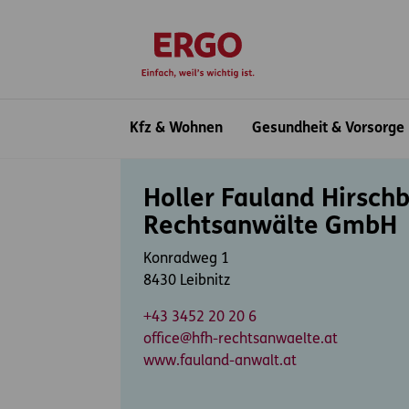
Inhaltsbereich (Access Key: 0)
Hauptnavigation (Access Key: 1)
Top-Navigation (Access Key: 2)
Inhaltsübersicht (Access Key: 3)
Footer-Links (Access Key: 4)
zur Startseite
Hauptnavigation
Kfz & Wohnen
Gesundheit & Vorsorge
Inhaltsbereich
Holler Fauland Hirschb
Rechtsanwälte GmbH
Konradweg 1
8430 Leibnitz
+43 3452 20 20 6
office@hfh-rechtsanwaelte.at
www.fauland-anwalt.at