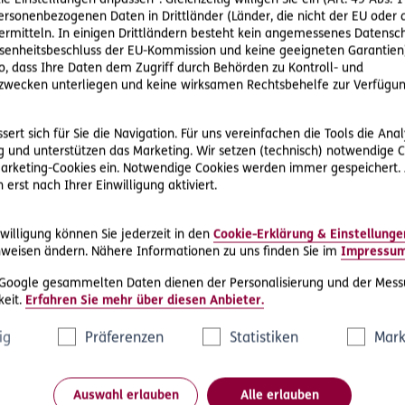
ie Einstelllungen anpassen“. Gleichzeitig willigen Sie ein (Art. 49 Abs. 1
personenbezogenen Daten in Drittländer (Länder, die nicht der EU ode
rmitteln. In einigen Drittländern besteht kein angemessenes Datensc
enheitsbeschluss der EU-Kommission und keine geeigneten Garantien)
ere Rechtsschutz-Serviceleist
ko, dass Ihre Daten dem Zugriff durch Behörden zu Kontroll- und
wecken unterliegen und keine wirksamen Rechtsbehelfe zur Verfügun
ert sich für Sie die Navigation. Für uns vereinfachen die Tools die Ana
 und unterstützen das Marketing. Wir setzen (technisch) notwendige C
 Marketing-Cookies ein. Notwendige Cookies werden immer gespeichert.
erst nach Ihrer Einwilligung aktiviert.
D.A.S. Direkthilfe®
willigung können Sie jederzeit in den
Cookie-Erklärung & Einstellunge
e
Sie benötigen ein Schreiben an die
weisen ändern. Nähere Informationen zu uns finden Sie im
Impressu
ne
gegnerische Partei oder streben eine
 Google gesammelten Daten dienen der Personalisierung und der Mess
außergerichtliche Lösung an
eit.
Erfahren Sie mehr über diesen Anbieter.
ig
Präferenzen
Statistiken
Mark
Rechtsschutzfall melden
Auswahl erlauben
Alle erlauben