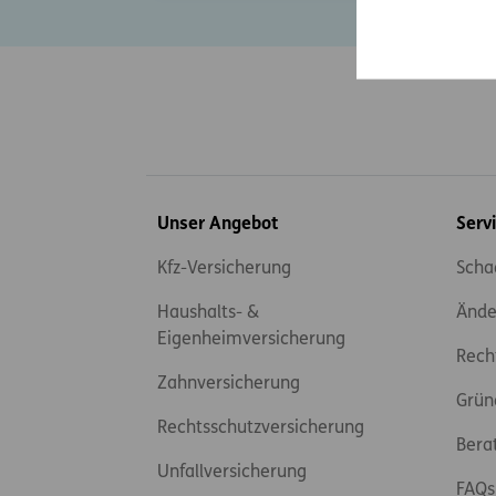
Inhaltsübersicht
Unser Angebot
Serv
Kfz-Versicherung
Scha
Haushalts- &
Ände
Eigenheimversicherung
Rech
Zahnversicherung
Grün
Rechtsschutzversicherung
Bera
Unfallversicherung
FAQs