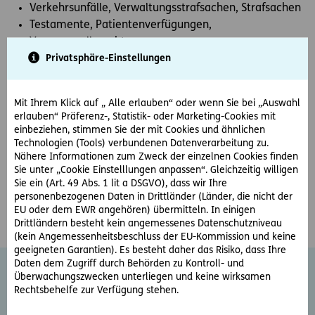
Verkehrsunfälle, Verwaltungsstrafsachen, Strafsachen
Testamente, Patientenverfügungen,
Vorsorgevollmachten
Privatsphäre-Einstellungen
Öffnungszeiten & Sprechstelle:
Mit Ihrem Klick auf „ Alle erlauben“ oder wenn Sie bei „Auswahl
erlauben“ Präferenz-, Statistik- oder Marketing-Cookies mit
Montag bis Donnerstag 07.30 – 12.00 Uhr und 13.00 – 17.00
einbeziehen, stimmen Sie der mit Cookies und ähnlichen
Uhr
Technologien (Tools) verbundenen Datenverarbeitung zu.
Nähere Informationen zum Zweck der einzelnen Cookies finden
Freitag 07.30 – 13.30 Uhr.
Sie unter „Cookie Einstelllungen anpassen“. Gleichzeitig willigen
Sie ein (Art. 49 Abs. 1 lit a DSGVO), dass wir Ihre
Sprechstelle:
Hauptplatz 10, 2460 Bruck an der Leitha
personenbezogenen Daten in Drittländer (Länder, die nicht der
EU oder dem EWR angehören) übermitteln. In einigen
Drittländern besteht kein angemessenes Datenschutzniveau
(kein Angemessenheitsbeschluss der EU-Kommission und keine
geeigneten Garantien). Es besteht daher das Risiko, dass Ihre
Daten dem Zugriff durch Behörden zu Kontroll- und
Überwachungszwecken unterliegen und keine wirksamen
Rechtsbehelfe zur Verfügung stehen.
Weitere Rechtsschutz-