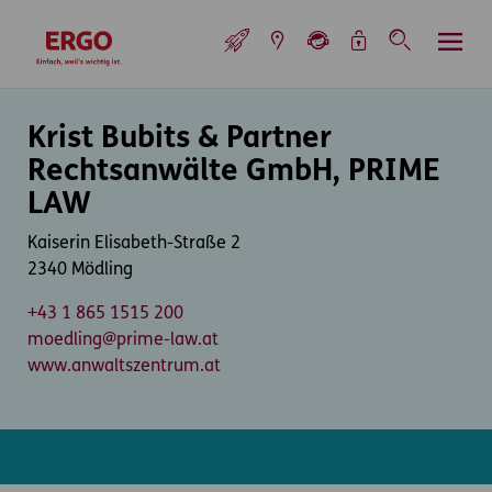
Inhaltsbereich (Access Key: 0)
Hauptnavigation (Access Key: 1)
Top-Navigation (Access Key: 2)
Inhaltsübersicht (Access Key: 3)
Footer-Links (Access Key: 4)
Top-Navigation
zur Startseite
Inhaltsbereich
Krist Bubits & Partner
Rechtsanwälte GmbH, PRIME
LAW
Kaiserin Elisabeth-Straße 2
2340 Mödling
+43 1 865 1515 200
moedling@prime-law.at
www.anwaltszentrum.at