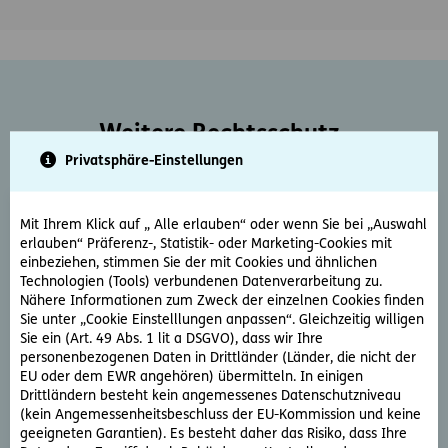
Weitere Rechtsschutz-
Serviceleistungen
Privatsphäre-Einstellungen
Mit Ihrem Klick auf „ Alle erlauben“ oder wenn Sie bei „Auswahl
erlauben“ Präferenz-, Statistik- oder Marketing-Cookies mit
einbeziehen, stimmen Sie der mit Cookies und ähnlichen
Technologien (Tools) verbundenen Datenverarbeitung zu.
Nähere Informationen zum Zweck der einzelnen Cookies finden
Sie unter „Cookie Einstelllungen anpassen“. Gleichzeitig willigen
Rechtsberatung
Sie ein (Art. 49 Abs. 1 lit a DSGVO), dass wir Ihre
personenbezogenen Daten in Drittländer (Länder, die nicht der
Sie haben ein rechtliche Frage? Unsere Rechtsexperten
EU oder dem EWR angehören) übermitteln. In einigen
beantworten diese gerne und schnell.
Drittländern besteht kein angemessenes Datenschutzniveau
(kein Angemessenheitsbeschluss der EU-Kommission und keine
geeigneten Garantien). Es besteht daher das Risiko, dass Ihre
Rechtsfrage stellen