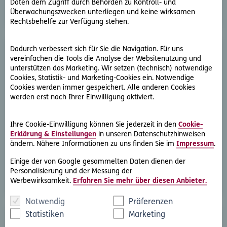
Daten dem Zugriff durch Behörden zu Kontroll- und
Überwachungszwecken unterliegen und keine wirksamen
Rechtsbehelfe zur Verfügung stehen.
Dadurch verbessert sich für Sie die Navigation. Für uns
vereinfachen die Tools die Analyse der Websitenutzung und
unterstützen das Marketing. Wir setzen (technisch) notwendige
Cookies, Statistik- und Marketing-Cookies ein. Notwendige
Cookies werden immer gespeichert. Alle anderen Cookies
werden erst nach Ihrer Einwilligung aktiviert.
D.A.S. Direkthilfe®
Sie benötigen ein Schreiben an die gegnerische Partei
Ihre Cookie-Einwilligung können Sie jederzeit in den
Cookie-
Erklärung & Einstellungen
in unseren Datenschutzhinweisen
oder streben eine außergerichtliche Lösung an
ändern. Nähere Informationen zu uns finden Sie im
Impressum
.
Rechtsschutzfall melden
Einige der von Google gesammelten Daten dienen der
Personalisierung und der Messung der
Werbewirksamkeit.
Erfahren Sie mehr über diesen Anbieter.
Notwendig
Präferenzen
Statistiken
Marketing