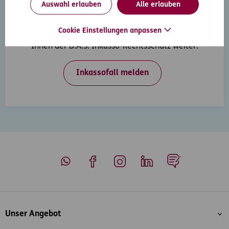
Auswahl erlauben
Alle erlauben
Inkasso-Rechtsschutz
Cookie Einstellungen anpassen
Wenn Ihre Kunden in Zahlungsverzug geraten, hilft
Ihnen der D.A.S. Inkasso-Rechtsschutz weiter.
Inkassofall melden
Whatsapp
Facebook
Instagram
LinkedIn
Blog
Inhaltsübersicht
Unser Angebot