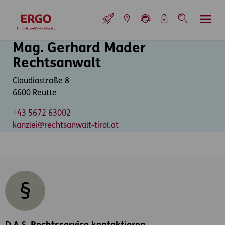
Inhaltsbereich (Access Key: 0)
Hauptnavigation (Access Key: 1)
Top-Navigation (Access Key: 2)
Inhaltsübersicht (Access Key: 3)
Footer-Links (Access Key: 4)
Top-Navigation
zur Startseite
Mag. Gerhard Mader
Inhaltsbereich
Rechtsanwalt
Claudiastraße 8
6600 Reutte
+43 5672 63002
kanzlei@rechtsanwalt-tirol.at