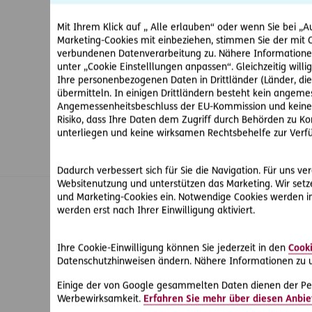
Mit Ihrem Klick auf „ Alle erlauben“ oder wenn Sie bei „Au
Marketing-Cookies mit einbeziehen, stimmen Sie der mit 
verbundenen Datenverarbeitung zu. Nähere Informationen
unter „Cookie Einstelllungen anpassen“. Gleichzeitig willige
Ihre personenbezogenen Daten in Drittländer (Länder, d
übermitteln. In einigen Drittländern besteht kein angem
Angemessenheitsbeschluss der EU-Kommission und keine 
Risiko, dass Ihre Daten dem Zugriff durch Behörden zu 
unterliegen und keine wirksamen Rechtsbehelfe zur Verf
Dadurch verbessert sich für Sie die Navigation. Für uns ve
Websitenutzung und unterstützen das Marketing. Wir setze
und Marketing-Cookies ein. Notwendige Cookies werden i
werden erst nach Ihrer Einwilligung aktiviert.
© ERGO Versicherung Aktiengesellschaft
Ihre Cookie-Einwilligung können Sie jederzeit in den
Cooki
Footer-Links
Barrierefreiheit
Datenschutzhinweisen ändern. Nähere Informationen zu u
Impressum
Rechtliche Hinweise & Datenschutz
Einige der von Google gesammelten Daten dienen der Pe
Werbewirksamkeit.
Erfahren Sie mehr über diesen Anbie
Sitemap