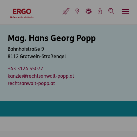
Inhaltsbereich (Access Key: 0)
Hauptnavigation (Access Key: 1)
Top-Navigation (Access Key: 2)
Inhaltsübersicht (Access Key: 3)
Footer-Links (Access Key: 4)
Top-Navigation
zur Startseite
Inhaltsbereich
Mag. Hans Georg Popp
Bahnhofstraße 9
8112 Gratwein-Straßengel
+43 3124 55077
kanzlei@rechtsanwalt-popp.at
rechtsanwalt-popp.at