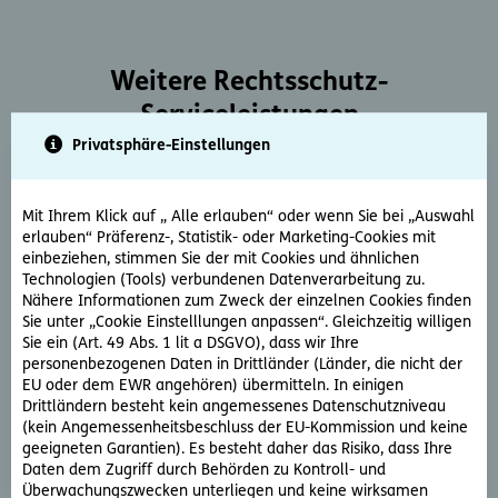
Weitere Rechtsschutz-
Serviceleistungen
Privatsphäre-Einstellungen
Mit Ihrem Klick auf „ Alle erlauben“ oder wenn Sie bei „Auswahl
erlauben“ Präferenz-, Statistik- oder Marketing-Cookies mit
einbeziehen, stimmen Sie der mit Cookies und ähnlichen
Technologien (Tools) verbundenen Datenverarbeitung zu.
Rechtsberatung
Nähere Informationen zum Zweck der einzelnen Cookies finden
Sie unter „Cookie Einstelllungen anpassen“. Gleichzeitig willigen
Sie haben ein rechtliche Frage? Unsere Rechtsexperten
Sie ein (Art. 49 Abs. 1 lit a DSGVO), dass wir Ihre
beantworten diese gerne und schnell.
personenbezogenen Daten in Drittländer (Länder, die nicht der
EU oder dem EWR angehören) übermitteln. In einigen
Drittländern besteht kein angemessenes Datenschutzniveau
Rechtsfrage stellen
(kein Angemessenheitsbeschluss der EU-Kommission und keine
geeigneten Garantien). Es besteht daher das Risiko, dass Ihre
Daten dem Zugriff durch Behörden zu Kontroll- und
Überwachungszwecken unterliegen und keine wirksamen