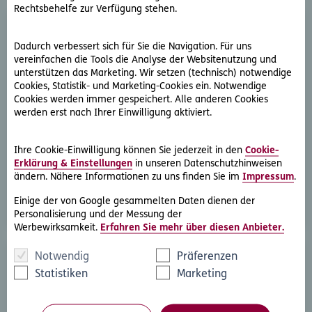
Rechtsbehelfe zur Verfügung stehen.
Dadurch verbessert sich für Sie die Navigation. Für uns
vereinfachen die Tools die Analyse der Websitenutzung und
unterstützen das Marketing. Wir setzen (technisch) notwendige
Cookies, Statistik- und Marketing-Cookies ein. Notwendige
Cookies werden immer gespeichert. Alle anderen Cookies
D.A.S. Direkthilfe®
werden erst nach Ihrer Einwilligung aktiviert.
Sie benötigen ein Schreiben an die gegnerische Partei
oder streben eine außergerichtliche Lösung an
Ihre Cookie-Einwilligung können Sie jederzeit in den
Cookie-
Erklärung & Einstellungen
in unseren Datenschutzhinweisen
ändern. Nähere Informationen zu uns finden Sie im
Impressum
.
Rechtsschutzfall melden
Einige der von Google gesammelten Daten dienen der
Personalisierung und der Messung der
Werbewirksamkeit.
Erfahren Sie mehr über diesen Anbieter.
Notwendig
Präferenzen
Statistiken
Marketing