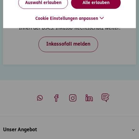
Auswahl erlauben
Alle erlauben
Inkasso-Rechtsschutz
Cookie Einstellungen anpassen
Wenn Ihre Kunden in Zahlungsverzug geraten, hilft
Ihnen der D.A.S. Inkasso-Rechtsschutz weiter.
Inkassofall melden
Whatsapp
Facebook
Instagram
LinkedIn
Blog
Inhaltsübersicht
Unser Angebot