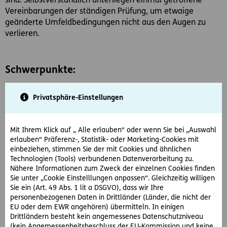
sind. Selbstverständlich unterliegen einmal getroffene
Vereinbarungen der ständigen Prüfung, um etwaige
geänderte Umfeldbedingungen nicht aus den Augen zu
verlieren.
Schwerpunkte:
Arbeits- und Sozialrecht
Privatsphäre-Einstellungen
Familienrecht
Gesellschaftsrecht, Gesellschaftsgründungen
Mit Ihrem Klick auf „ Alle erlauben“ oder wenn Sie bei „Auswahl
Inkassowesen, Exekutionsrecht
erlauben“ Präferenz-, Statistik- oder Marketing-Cookies mit
Liegenschafts- und Immobilienrecht
einbeziehen, stimmen Sie der mit Cookies und ähnlichen
Miet- und Wohnrecht
Technologien (Tools) verbundenen Datenverarbeitung zu.
Nähere Informationen zum Zweck der einzelnen Cookies finden
Verwaltungsverfahren, insbesondere Gewerberecht
Sie unter „Cookie Einstelllungen anpassen“. Gleichzeitig willigen
allgemeines Zivilrecht, insbesondere Reiserecht
Sie ein (Art. 49 Abs. 1 lit a DSGVO), dass wir Ihre
personenbezogenen Daten in Drittländer (Länder, die nicht der
Gerne unterstützen wir Sie auch beim Abfassen von
EU oder dem EWR angehören) übermitteln. In einigen
Drittländern besteht kein angemessenes Datenschutzniveau
Testamenten
(kein Angemessenheitsbeschluss der EU-Kommission und keine