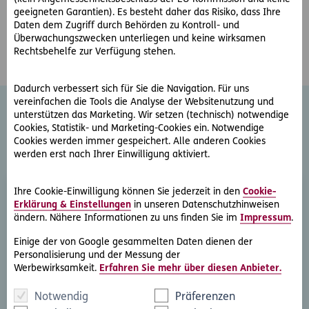
Patientenverfügungen oder
geeigneten Garantien). Es besteht daher das Risiko, dass Ihre
Vorsorgevollmachten
Daten dem Zugriff durch Behörden zu Kontroll- und
Überwachungszwecken unterliegen und keine wirksamen
Rechtsbehelfe zur Verfügung stehen.
Dadurch verbessert sich für Sie die Navigation. Für uns
vereinfachen die Tools die Analyse der Websitenutzung und
unterstützen das Marketing. Wir setzen (technisch) notwendige
Cookies, Statistik- und Marketing-Cookies ein. Notwendige
Weitere Rechtsschutz-
Cookies werden immer gespeichert. Alle anderen Cookies
werden erst nach Ihrer Einwilligung aktiviert.
Serviceleistungen
Ihre Cookie-Einwilligung können Sie jederzeit in den
Cookie-
Erklärung & Einstellungen
in unseren Datenschutzhinweisen
ändern. Nähere Informationen zu uns finden Sie im
Impressum
.
Einige der von Google gesammelten Daten dienen der
Personalisierung und der Messung der
Werbewirksamkeit.
Erfahren Sie mehr über diesen Anbieter.
Rechtsberatung
Sie haben ein rechtliche Frage? Unsere Rechtsexperten
Notwendig
Präferenzen
beantworten diese gerne und schnell.