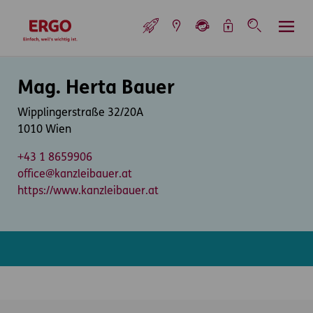
Inhaltsbereich (Access Key: 0)
Hauptnavigation (Access Key: 1)
Top-Navigation (Access Key: 2)
Inhaltsübersicht (Access Key: 3)
Footer-Links (Access Key: 4)
Top-Navigation
zur Startseite
Inhaltsbereich
Mag. Herta Bauer
Wipplingerstraße 32/20A
1010 Wien
+43 1 8659906
office@kanzleibauer.at
https://www.kanzleibauer.at