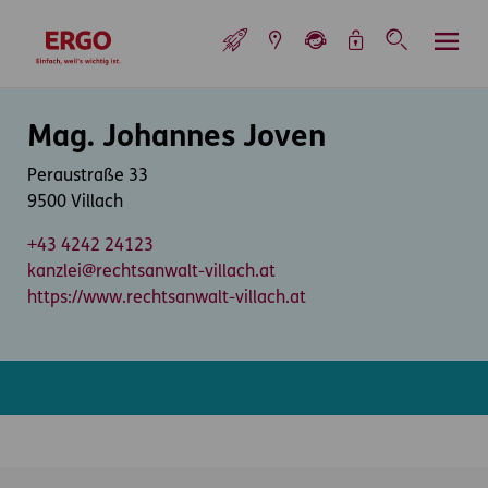
Inhaltsbereich (Access Key: 0)
Hauptnavigation (Access Key: 1)
Top-Navigation (Access Key: 2)
Inhaltsübersicht (Access Key: 3)
Footer-Links (Access Key: 4)
Top-Navigation
zur Startseite
Inhaltsbereich
Mag. Johannes Joven
Peraustraße 33
9500 Villach
+43 4242 24123
kanzlei@rechtsanwalt-villach.at
https://www.rechtsanwalt-villach.at