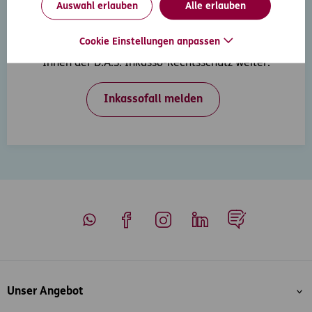
Auswahl erlauben
Alle erlauben
Inkasso-Rechtsschutz
Cookie Einstellungen anpassen
Wenn Ihre Kunden in Zahlungsverzug geraten, hilft
Ihnen der D.A.S. Inkasso-Rechtsschutz weiter.
Inkassofall melden
Whatsapp
Facebook
Instagram
LinkedIn
Blog
Inhaltsübersicht
Unser Angebot