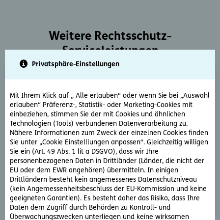
Weitere Rechtsschutz-
Serviceleistungen
Privatsphäre-Einstellungen
Mit Ihrem Klick auf „ Alle erlauben“ oder wenn Sie bei „Auswahl
erlauben“ Präferenz-, Statistik- oder Marketing-Cookies mit
einbeziehen, stimmen Sie der mit Cookies und ähnlichen
Technologien (Tools) verbundenen Datenverarbeitung zu.
Rechtsberatung
Nähere Informationen zum Zweck der einzelnen Cookies finden
Sie unter „Cookie Einstelllungen anpassen“. Gleichzeitig willigen
Sie haben ein rechtliche Frage? Unsere Rechtsexperten
Sie ein (Art. 49 Abs. 1 lit a DSGVO), dass wir Ihre
beantworten diese gerne und schnell.
personenbezogenen Daten in Drittländer (Länder, die nicht der
EU oder dem EWR angehören) übermitteln. In einigen
Drittländern besteht kein angemessenes Datenschutzniveau
Rechtsfrage stellen
(kein Angemessenheitsbeschluss der EU-Kommission und keine
geeigneten Garantien). Es besteht daher das Risiko, dass Ihre
Daten dem Zugriff durch Behörden zu Kontroll- und
Überwachungszwecken unterliegen und keine wirksamen