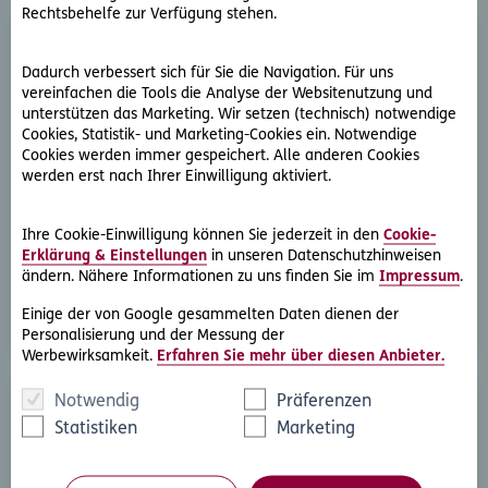
Rechtsbehelfe zur Verfügung stehen.
Dadurch verbessert sich für Sie die Navigation. Für uns
vereinfachen die Tools die Analyse der Websitenutzung und
unterstützen das Marketing. Wir setzen (technisch) notwendige
Cookies, Statistik- und Marketing-Cookies ein. Notwendige
Cookies werden immer gespeichert. Alle anderen Cookies
D.A.S. Direkthilfe®
werden erst nach Ihrer Einwilligung aktiviert.
Sie benötigen ein Schreiben an die gegnerische Partei
oder streben eine außergerichtliche Lösung an
Ihre Cookie-Einwilligung können Sie jederzeit in den
Cookie-
Erklärung & Einstellungen
in unseren Datenschutzhinweisen
ändern. Nähere Informationen zu uns finden Sie im
Impressum
.
Rechtsschutzfall melden
Einige der von Google gesammelten Daten dienen der
Personalisierung und der Messung der
Werbewirksamkeit.
Erfahren Sie mehr über diesen Anbieter.
Notwendig
Präferenzen
Statistiken
Marketing