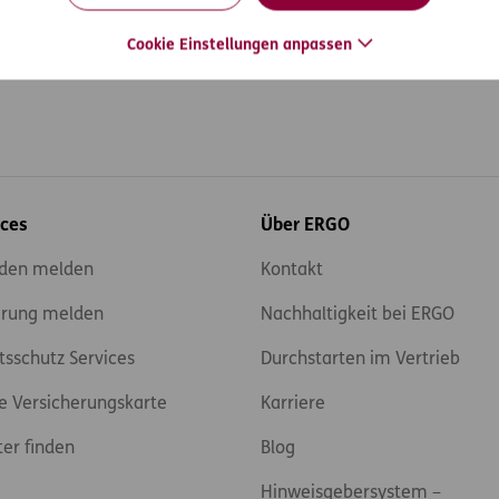
Cookie Einstellungen anpassen
ices
Über ERGO
den melden
Kontakt
rung melden
Nachhaltigkeit bei ERGO
tsschutz Services
Durchstarten im Vertrieb
e Versicherungskarte
Karriere
ter finden
Blog
Hinweisgebersystem –