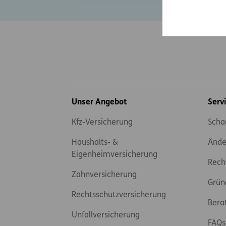
Inhaltsübersicht
Unser Angebot
Serv
Kfz-Versicherung
Scha
Haushalts- &
Ände
Eigenheimversicherung
Rech
Zahnversicherung
Grün
Rechtsschutzversicherung
Bera
Unfallversicherung
FAQs