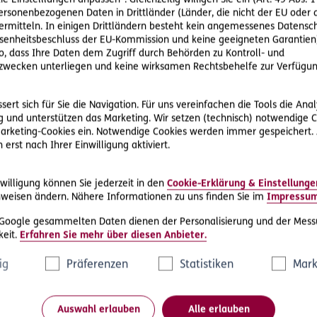
ie Einstelllungen anpassen“. Gleichzeitig willigen Sie ein (Art. 49 Abs. 1
personenbezogenen Daten in Drittländer (Länder, die nicht der EU ode
rmitteln. In einigen Drittländern besteht kein angemessenes Datensc
enheitsbeschluss der EU-Kommission und keine geeigneten Garantien)
ere Rechtsschutz-Serviceleist
ko, dass Ihre Daten dem Zugriff durch Behörden zu Kontroll- und
wecken unterliegen und keine wirksamen Rechtsbehelfe zur Verfügun
ert sich für Sie die Navigation. Für uns vereinfachen die Tools die Ana
 und unterstützen das Marketing. Wir setzen (technisch) notwendige C
 Marketing-Cookies ein. Notwendige Cookies werden immer gespeichert.
erst nach Ihrer Einwilligung aktiviert.
D.A.S. Direkthilfe®
willigung können Sie jederzeit in den
Cookie-Erklärung & Einstellunge
e
Sie benötigen ein Schreiben an die
weisen ändern. Nähere Informationen zu uns finden Sie im
Impressu
ne
gegnerische Partei oder streben eine
 Google gesammelten Daten dienen der Personalisierung und der Mess
außergerichtliche Lösung an
eit.
Erfahren Sie mehr über diesen Anbieter.
ig
Präferenzen
Statistiken
Mark
Rechtsschutzfall melden
Auswahl erlauben
Alle erlauben