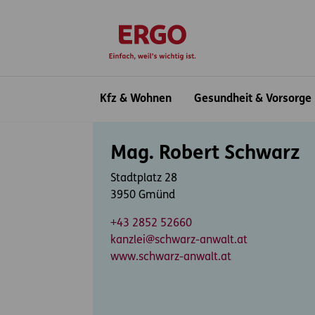
Inhaltsbereich (Access Key: 0)
Hauptnavigation (Access Key: 1)
Top-Navigation (Access Key: 2)
Inhaltsübersicht (Access Key: 3)
Footer-Links (Access Key: 4)
zur Startseite
Hauptnavigation
Kfz & Wohnen
Gesundheit & Vorsorge
Inhaltsbereich
Mag. Robert Schwarz
Stadtplatz 28
3950 Gmünd
+43 2852 52660
kanzlei@schwarz-anwalt.at
www.schwarz-anwalt.at