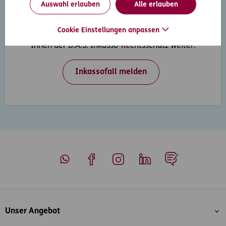
Auswahl erlauben
Alle erlauben
Inkasso-Rechtsschutz
Cookie Einstellungen anpassen
Wenn Ihre Kunden in Zahlungsverzug geraten, hilft
Ihnen der D.A.S. Inkasso-Rechtsschutz weiter.
Inkassofall melden
Whatsapp
Facebook
Instagram
LinkedIn
Blog
Inhaltsübersicht
Unser Angebot