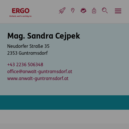
Inhaltsbereich (Access Key: 0)
Hauptnavigation (Access Key: 1)
Top-Navigation (Access Key: 2)
Inhaltsübersicht (Access Key: 3)
Footer-Links (Access Key: 4)
Top-Navigation
zur Startseite
Inhaltsbereich
Mag. Sandra Cejpek
Neudorfer Straße 35
2353 Guntramsdorf
+43 2236 506348
office@anwalt-guntramsdorf.at
www.anwalt-guntramsdorf.at