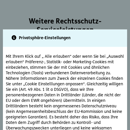
Weitere Rechtsschutz-
Serviceleistungen
Privatsphäre-Einstellungen
Mit Ihrem Klick auf „ Alle erlauben“ oder wenn Sie bei „Auswahl
erlauben“ Präferenz-, Statistik- oder Marketing-Cookies mit
einbeziehen, stimmen Sie der mit Cookies und ähnlichen
Technologien (Tools) verbundenen Datenverarbeitung zu.
Rechtsberatung
Nähere Informationen zum Zweck der einzelnen Cookies finden
Sie unter „Cookie Einstelllungen anpassen“. Gleichzeitig willigen
Sie haben ein rechtliche Frage? Unsere Rechtsexperten
Sie ein (Art. 49 Abs. 1 lit a DSGVO), dass wir Ihre
beantworten diese gerne und schnell.
personenbezogenen Daten in Drittländer (Länder, die nicht der
EU oder dem EWR angehören) übermitteln. In einigen
Drittländern besteht kein angemessenes Datenschutzniveau
Rechtsfrage stellen
(kein Angemessenheitsbeschluss der EU-Kommission und keine
geeigneten Garantien). Es besteht daher das Risiko, dass Ihre
Daten dem Zugriff durch Behörden zu Kontroll- und
Überwachungszwecken unterliegen und keine wirksamen