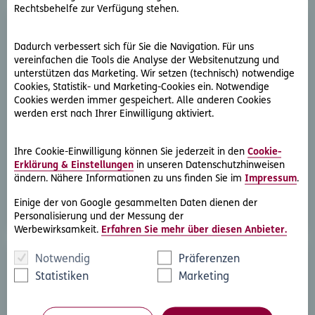
Rechtsbehelfe zur Verfügung stehen.
Dadurch verbessert sich für Sie die Navigation. Für uns
vereinfachen die Tools die Analyse der Websitenutzung und
unterstützen das Marketing. Wir setzen (technisch) notwendige
Cookies, Statistik- und Marketing-Cookies ein. Notwendige
Cookies werden immer gespeichert. Alle anderen Cookies
D.A.S. Direkthilfe®
werden erst nach Ihrer Einwilligung aktiviert.
Sie benötigen ein Schreiben an die gegnerische Partei
oder streben eine außergerichtliche Lösung an
Ihre Cookie-Einwilligung können Sie jederzeit in den
Cookie-
Erklärung & Einstellungen
in unseren Datenschutzhinweisen
ändern. Nähere Informationen zu uns finden Sie im
Impressum
.
Rechtsschutzfall melden
Einige der von Google gesammelten Daten dienen der
Personalisierung und der Messung der
Werbewirksamkeit.
Erfahren Sie mehr über diesen Anbieter.
Notwendig
Präferenzen
Statistiken
Marketing