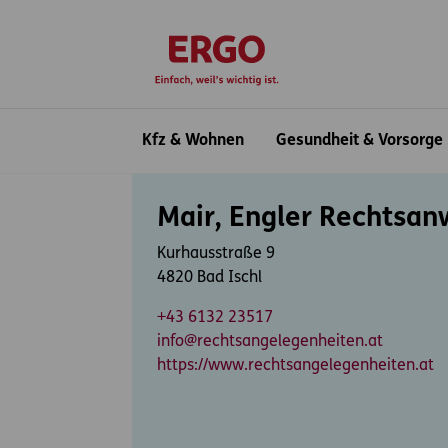
Inhaltsbereich (Access Key: 0)
Hauptnavigation (Access Key: 1)
Top-Navigation (Access Key: 2)
Inhaltsübersicht (Access Key: 3)
Footer-Links (Access Key: 4)
zur Startseite
Hauptnavigation
Kfz & Wohnen
Gesundheit & Vorsorge
Inhaltsbereich
Mair, Engler Rechtsan
Kurhausstraße 9
4820 Bad Ischl
+43 6132 23517
info@rechtsangelegenheiten.at
https://www.rechtsangelegenheiten.at