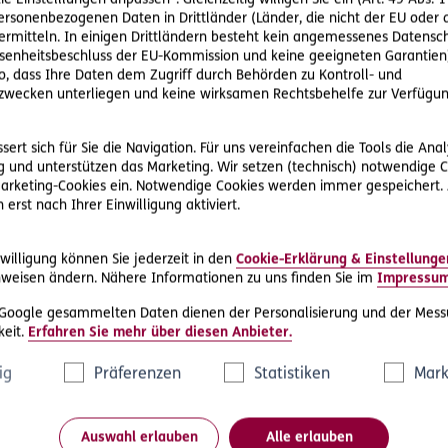
ie Einstelllungen anpassen“. Gleichzeitig willigen Sie ein (Art. 49 Abs. 1
personenbezogenen Daten in Drittländer (Länder, die nicht der EU ode
rmitteln. In einigen Drittländern besteht kein angemessenes Datensc
enheitsbeschluss der EU-Kommission und keine geeigneten Garantien)
ere Rechtsschutz-Serviceleist
ko, dass Ihre Daten dem Zugriff durch Behörden zu Kontroll- und
wecken unterliegen und keine wirksamen Rechtsbehelfe zur Verfügun
ert sich für Sie die Navigation. Für uns vereinfachen die Tools die Ana
 und unterstützen das Marketing. Wir setzen (technisch) notwendige C
 Marketing-Cookies ein. Notwendige Cookies werden immer gespeichert.
erst nach Ihrer Einwilligung aktiviert.
D.A.S. Direkthilfe®
willigung können Sie jederzeit in den
Cookie-Erklärung & Einstellunge
e
Sie benötigen ein Schreiben an die
weisen ändern. Nähere Informationen zu uns finden Sie im
Impressu
ne
gegnerische Partei oder streben eine
 Google gesammelten Daten dienen der Personalisierung und der Mess
außergerichtliche Lösung an
eit.
Erfahren Sie mehr über diesen Anbieter.
ig
Präferenzen
Statistiken
Mark
Rechtsschutzfall melden
Auswahl erlauben
Alle erlauben