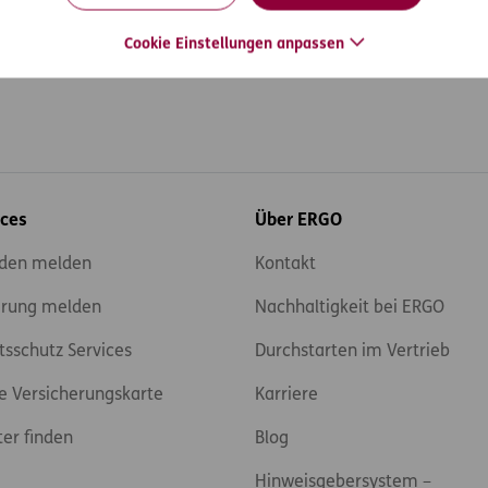
Cookie Einstellungen anpassen
ices
Über ERGO
den melden
Kontakt
rung melden
Nachhaltigkeit bei ERGO
tsschutz Services
Durchstarten im Vertrieb
e Versicherungskarte
Karriere
ter finden
Blog
Hinweisgebersystem –