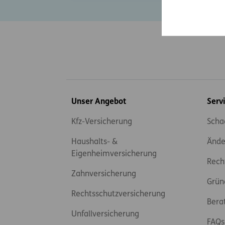
Inhaltsübersicht
Unser Angebot
Serv
Kfz-Versicherung
Scha
Haushalts- &
Ände
Eigenheimversicherung
Rech
Zahnversicherung
Grün
Rechtsschutzversicherung
Bera
Unfallversicherung
FAQs