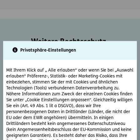
Weitere Rechtsschutz-
Serviceleistungen
Privatsphäre-Einstellungen
Mit Ihrem Klick auf „ Alle erlauben“ oder wenn Sie bei „Auswahl
erlauben“ Präferenz-, Statistik- oder Marketing-Cookies mit
einbeziehen, stimmen Sie der mit Cookies und ähnlichen
Technologien (Tools) verbundenen Datenverarbeitung zu.
Nähere Informationen zum Zweck der einzelnen Cookies finden
Sie unter „Cookie Einstelllungen anpassen“. Gleichzeitig willigen
Rechtsberatung
Sie ein (Art. 49 Abs. 1 lit a DSGVO), dass wir Ihre
personenbezogenen Daten in Drittländer (Länder, die nicht der
Sie haben ein rechtliche Frage? Unsere Rechtsexperten
EU oder dem EWR angehören) übermitteln. In einigen
beantworten diese gerne und schnell.
Drittländern besteht kein angemessenes Datenschutzniveau
(kein Angemessenheitsbeschluss der EU-Kommission und keine
geeigneten Garantien). Es besteht daher das Risiko, dass Ihre
Rechtsfrage stellen