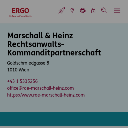
Inhaltsbereich (Access Key: 0)
Hauptnavigation (Access Key: 1)
Top-Navigation (Access Key: 2)
Inhaltsübersicht (Access Key: 3)
Footer-Links (Access Key: 4)
Top-Navigation
zur Startseite
Inhaltsbereich
Marschall & Heinz
Rechtsanwalts-
Kommanditpartnerschaft
Goldschmiedgasse 8
1010 Wien
+43 1 5335256
office@rae-marschall-heinz.com
https://www.rae-marschall-heinz.com