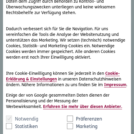
Daten dem Zugriff durch Behörden zu Kontroll- und
Überwachungszwecken unterliegen und keine wirksamen
Rechtsbehelfe zur Verfügung stehen.
Dadurch verbessert sich für Sie die Navigation. Für uns
vereinfachen die Tools die Analyse der Websitenutzung und
unterstützen das Marketing. Wir setzen (technisch) notwendige
Cookies, Statistik- und Marketing-Cookies ein. Notwendige
Cookies werden immer gespeichert. Alle anderen Cookies
werden erst nach Ihrer Einwilligung aktiviert.
D.A.S. Direkthilfe®
Sie benötigen ein Schreiben an die gegnerische Partei
Ihre Cookie-Einwilligung können Sie jederzeit in den
Cookie-
Erklärung & Einstellungen
in unseren Datenschutzhinweisen
oder streben eine außergerichtliche Lösung an
ändern. Nähere Informationen zu uns finden Sie im
Impressum
.
Rechtsschutzfall melden
Einige der von Google gesammelten Daten dienen der
Personalisierung und der Messung der
Werbewirksamkeit.
Erfahren Sie mehr über diesen Anbieter.
Notwendig
Präferenzen
Statistiken
Marketing