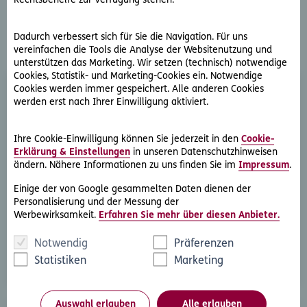
Rechtsbehelfe zur Verfügung stehen.
Weitere Rechtsschutz-
Dadurch verbessert sich für Sie die Navigation. Für uns
vereinfachen die Tools die Analyse der Websitenutzung und
Serviceleistungen
unterstützen das Marketing. Wir setzen (technisch) notwendige
Cookies, Statistik- und Marketing-Cookies ein. Notwendige
Cookies werden immer gespeichert. Alle anderen Cookies
werden erst nach Ihrer Einwilligung aktiviert.
Ihre Cookie-Einwilligung können Sie jederzeit in den
Cookie-
Erklärung & Einstellungen
in unseren Datenschutzhinweisen
ändern. Nähere Informationen zu uns finden Sie im
Impressum
.
Rechtsberatung
Sie haben ein rechtliche Frage? Unsere Rechtsexperten
Einige der von Google gesammelten Daten dienen der
Personalisierung und der Messung der
beantworten diese gerne und schnell.
Werbewirksamkeit.
Erfahren Sie mehr über diesen Anbieter.
Rechtsfrage stellen
Notwendig
Präferenzen
Statistiken
Marketing
Auswahl erlauben
Alle erlauben