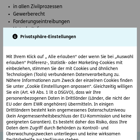
in allen Zivilprozessen
Gewerberecht
Forderungseintreibungen
Unterhaltsfragen
Scheidungen
Privatsphäre-Einstellungen
Verkehrsunfällen
Schiunfällen
Mit Ihrem Klick auf „ Alle erlauben“ oder wenn Sie bei „Auswahl
Arbeits- und Sozialrecht
erlauben“ Präferenz-, Statistik- oder Marketing-Cookies mit
Verwaltungsstrafverfahren
einbeziehen, stimmen Sie der mit Cookies und ähnlichen
Führerscheinrecht
Technologien (Tools) verbundenen Datenverarbeitung zu.
Nähere Informationen zum Zweck der einzelnen Cookies finden
Strafrecht
Sie unter „Cookie Einstelllungen anpassen“. Gleichzeitig willigen
Datenschutz
Sie ein (Art. 49 Abs. 1 lit a DSGVO), dass wir Ihre
Mietangelegenheiten
personenbezogenen Daten in Drittländer (Länder, die nicht der
Unterlassung
EU oder dem EWR angehören) übermitteln. In einigen
Drittländern besteht kein angemessenes Datenschutzniveau
(kein Angemessenheitsbeschluss der EU-Kommission und keine
geeigneten Garantien). Es besteht daher das Risiko, dass Ihre
Daten dem Zugriff durch Behörden zu Kontroll- und
Überwachungszwecken unterliegen und keine wirksamen