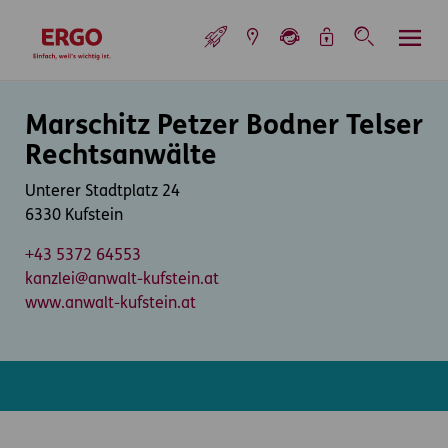
Inhaltsbereich (Access Key: 0)
Hauptnavigation (Access Key: 1)
Top-Navigation (Access Key: 2)
Inhaltsübersicht (Access Key: 3)
Footer-Links (Access Key: 4)
Top-Navigation
zur Startseite
Inhaltsbereich
Marschitz Petzer Bodner Telser
Rechtsanwälte
Unterer Stadtplatz 24
6330 Kufstein
+43 5372 64553
kanzlei@anwalt-kufstein.at
www.anwalt-kufstein.at