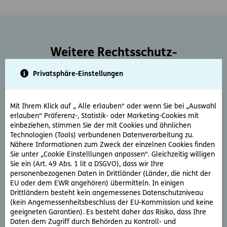
Weitere Rechtsschutz-
Serviceleistungen
Privatsphäre-Einstellungen
Mit Ihrem Klick auf „ Alle erlauben“ oder wenn Sie bei „Auswahl
erlauben“ Präferenz-, Statistik- oder Marketing-Cookies mit
einbeziehen, stimmen Sie der mit Cookies und ähnlichen
Technologien (Tools) verbundenen Datenverarbeitung zu.
Nähere Informationen zum Zweck der einzelnen Cookies finden
Rechtsberatung
Sie unter „Cookie Einstelllungen anpassen“. Gleichzeitig willigen
Sie ein (Art. 49 Abs. 1 lit a DSGVO), dass wir Ihre
Sie haben ein rechtliche Frage? Unsere Rechtsexperten
personenbezogenen Daten in Drittländer (Länder, die nicht der
beantworten diese gerne und schnell.
EU oder dem EWR angehören) übermitteln. In einigen
Drittländern besteht kein angemessenes Datenschutzniveau
(kein Angemessenheitsbeschluss der EU-Kommission und keine
Rechtsfrage stellen
geeigneten Garantien). Es besteht daher das Risiko, dass Ihre
Daten dem Zugriff durch Behörden zu Kontroll- und