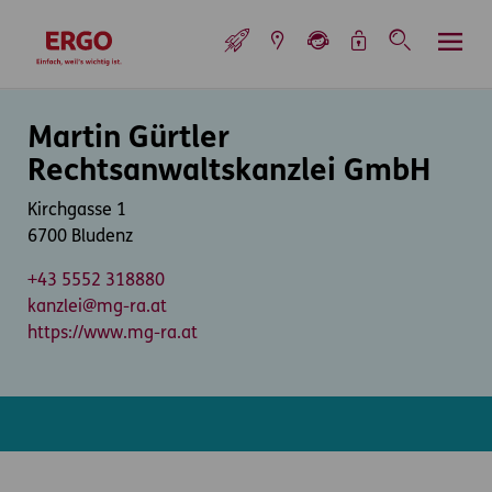
Inhaltsbereich (Access Key: 0)
Hauptnavigation (Access Key: 1)
Top-Navigation (Access Key: 2)
Inhaltsübersicht (Access Key: 3)
Footer-Links (Access Key: 4)
Top-Navigation
zur Startseite
Inhaltsbereich
Martin Gürtler
Rechtsanwaltskanzlei GmbH
Kirchgasse 1
6700 Bludenz
+43 5552 318880
kanzlei@mg-ra.at
https://www.mg-ra.at