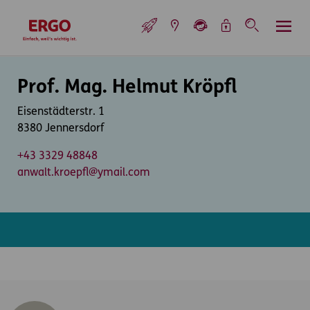
Inhaltsbereich (Access Key: 0)
Hauptnavigation (Access Key: 1)
Top-Navigation (Access Key: 2)
Inhaltsübersicht (Access Key: 3)
Footer-Links (Access Key: 4)
Top-Navigation
zur Startseite
Inhaltsbereich
Prof. Mag. Helmut Kröpfl
Eisenstädterstr. 1
8380 Jennersdorf
+43 3329 48848
anwalt.kroepfl@ymail.com