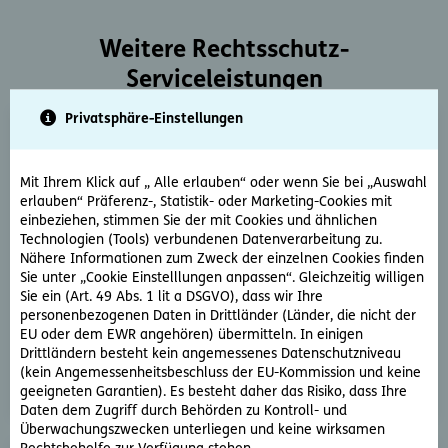
Weitere Rechtsschutz-
Serviceleistungen
Privatsphäre-Einstellungen
Mit Ihrem Klick auf „ Alle erlauben“ oder wenn Sie bei „Auswahl
erlauben“ Präferenz-, Statistik- oder Marketing-Cookies mit
einbeziehen, stimmen Sie der mit Cookies und ähnlichen
Technologien (Tools) verbundenen Datenverarbeitung zu.
Rechtsberatung
Nähere Informationen zum Zweck der einzelnen Cookies finden
Sie haben ein rechtliche Frage? Unsere Rechtsexperten
Sie unter „Cookie Einstelllungen anpassen“. Gleichzeitig willigen
Sie ein (Art. 49 Abs. 1 lit a DSGVO), dass wir Ihre
beantworten diese gerne und schnell.
personenbezogenen Daten in Drittländer (Länder, die nicht der
EU oder dem EWR angehören) übermitteln. In einigen
Rechtsfrage stellen
Drittländern besteht kein angemessenes Datenschutzniveau
(kein Angemessenheitsbeschluss der EU-Kommission und keine
geeigneten Garantien). Es besteht daher das Risiko, dass Ihre
Daten dem Zugriff durch Behörden zu Kontroll- und
Überwachungszwecken unterliegen und keine wirksamen