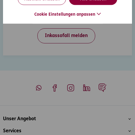
Inkasso-Rechtsschutz
Wenn Ihre Kunden in Zahlungsverzug geraten, hilft
Cookie Einstellungen anpassen
Ihnen der D.A.S. Inkasso-Rechtsschutz weiter.
Inkassofall melden
Whatsapp
Facebook
Instagram
LinkedIn
Blog
Inhaltsübersicht
Unser Angebot
Services