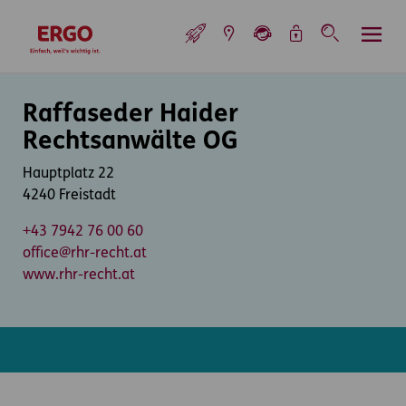
Inhaltsbereich (Access Key: 0)
Hauptnavigation (Access Key: 1)
Top-Navigation (Access Key: 2)
Inhaltsübersicht (Access Key: 3)
Footer-Links (Access Key: 4)
Top-Navigation
zur Startseite
Inhaltsbereich
Raffaseder Haider
Rechtsanwälte OG
Hauptplatz 22
4240 Freistadt
+43 7942 76 00 60
office@rhr-recht.at
www.rhr-recht.at