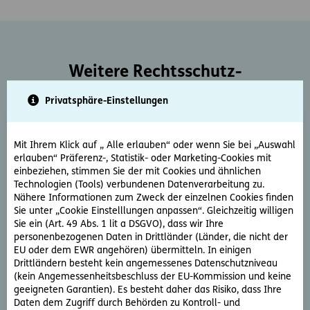
Weitere Rechtsschutz-
Serviceleistungen
Privatsphäre-Einstellungen
Mit Ihrem Klick auf „ Alle erlauben“ oder wenn Sie bei „Auswahl
erlauben“ Präferenz-, Statistik- oder Marketing-Cookies mit
einbeziehen, stimmen Sie der mit Cookies und ähnlichen
Technologien (Tools) verbundenen Datenverarbeitung zu.
Nähere Informationen zum Zweck der einzelnen Cookies finden
Rechtsberatung
Sie unter „Cookie Einstelllungen anpassen“. Gleichzeitig willigen
Sie ein (Art. 49 Abs. 1 lit a DSGVO), dass wir Ihre
Sie haben ein rechtliche Frage? Unsere Rechtsexperten
personenbezogenen Daten in Drittländer (Länder, die nicht der
beantworten diese gerne und schnell.
EU oder dem EWR angehören) übermitteln. In einigen
Drittländern besteht kein angemessenes Datenschutzniveau
(kein Angemessenheitsbeschluss der EU-Kommission und keine
Rechtsfrage stellen
geeigneten Garantien). Es besteht daher das Risiko, dass Ihre
Daten dem Zugriff durch Behörden zu Kontroll- und