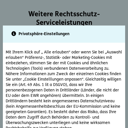
Weitere Rechtsschutz-
Serviceleistungen
Privatsphäre-Einstellungen
Mit Ihrem Klick auf „ Alle erlauben“ oder wenn Sie bei „Auswahl
erlauben“ Präferenz-, Statistik- oder Marketing-Cookies mit
einbeziehen, stimmen Sie der mit Cookies und ähnlichen
Technologien (Tools) verbundenen Datenverarbeitung zu.
Rechtsberatung
Nähere Informationen zum Zweck der einzelnen Cookies finden
Sie haben ein rechtliche Frage? Unsere Rechtsexperten
Sie unter „Cookie Einstelllungen anpassen“. Gleichzeitig willigen
Sie ein (Art. 49 Abs. 1 lit a DSGVO), dass wir Ihre
beantworten diese gerne und schnell.
personenbezogenen Daten in Drittländer (Länder, die nicht der
EU oder dem EWR angehören) übermitteln. In einigen
Rechtsfrage stellen
Drittländern besteht kein angemessenes Datenschutzniveau
(kein Angemessenheitsbeschluss der EU-Kommission und keine
geeigneten Garantien). Es besteht daher das Risiko, dass Ihre
Daten dem Zugriff durch Behörden zu Kontroll- und
Überwachungszwecken unterliegen und keine wirksamen