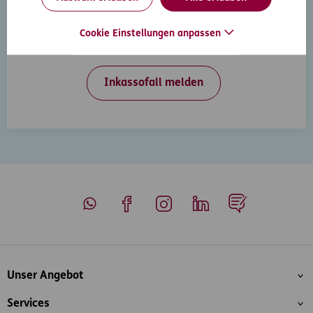
Inkasso-Rechtsschutz
Wenn Ihre Kunden in Zahlungsverzug geraten, hilft
Cookie Einstellungen anpassen
Ihnen der D.A.S. Inkasso-Rechtsschutz weiter.
Inkassofall melden
Whatsapp
Facebook
Instagram
LinkedIn
Blog
Inhaltsübersicht
Unser Angebot
Services