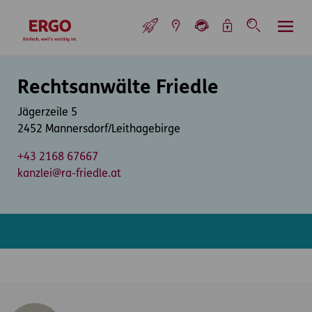
Inhaltsbereich (Access Key: 0)
Hauptnavigation (Access Key: 1)
Top-Navigation (Access Key: 2)
Inhaltsübersicht (Access Key: 3)
Footer-Links (Access Key: 4)
Top-Navigation
zur Startseite
Inhaltsbereich
Rechtsanwälte Friedle
Jägerzeile 5
2452 Mannersdorf/Leithagebirge
+43 2168 67667
kanzlei@ra-friedle.at