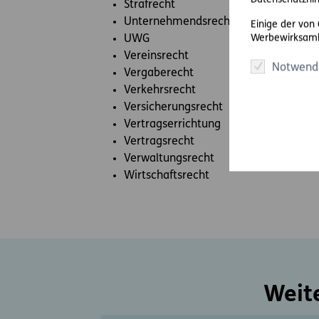
Datenschutzhin
Strafrecht
Unternehmendsrecht
Einige der von
Werbewirksamk
UWG
Vereinsrecht
Notwend
Vergaberecht
Verkehrsrecht
Versicherungsrecht
Vertragserrichtung
Vertragsrecht
Verwaltungsrecht
Wirtschaftsrecht
Weit