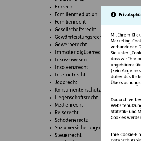
Erbrecht
Familienmediation
Privatsphä
Familienrecht
Gesellschaftsrecht
Mit Ihrem Klick
Gewährleistungsrecht
Marketing-Cook
Gewerberecht
verbundenen Da
Immaterialgüterrecht
Sie unter „Cook
dass wir Ihre 
Inkassowesen
angehören) übe
Insolvenzrecht
(kein Angemess
Internetrecht
daher das Risi
Jagdrecht
Überwachungsz
Konsumentenschutz
Liegenschaftsrecht
Dadurch verbess
Medienrecht
Websitenutzung
Statistik- und
Reiserecht
Cookies werden 
Schadenersatz
Sozialversicherungsrecht
Ihre Cookie-Ein
Steuerrecht