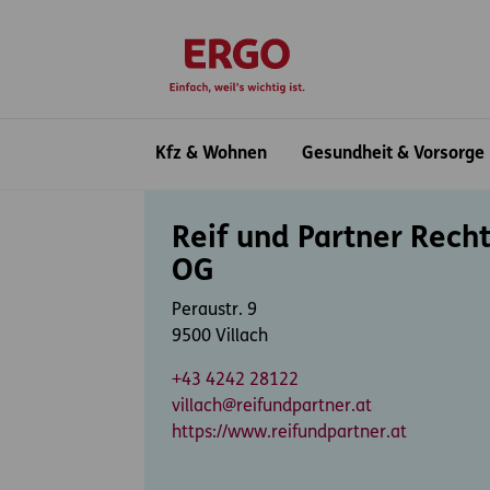
Inhaltsbereich (Access Key: 0)
Hauptnavigation (Access Key: 1)
Top-Navigation (Access Key: 2)
Inhaltsübersicht (Access Key: 3)
Footer-Links (Access Key: 4)
zur Startseite
Hauptnavigation
Kfz & Wohnen
Gesundheit & Vorsorge
Inhaltsbereich
Reif und Partner Rech
OG
Peraustr. 9
9500 Villach
+43 4242 28122
villach@reifundpartner.at
https://www.reifundpartner.at