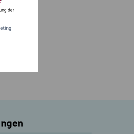
m
.
ung der
eting
ungen