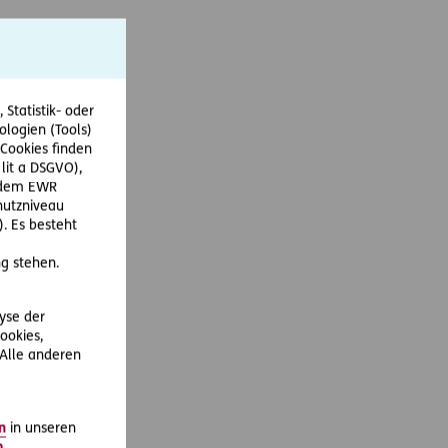
Statistik- oder
ologien (Tools)
Cookies finden
 lit a DSGVO),
r dem EWR
hutzniveau
. Es besteht
g stehen.
lyse der
ookies,
 Alle anderen
n
in unseren