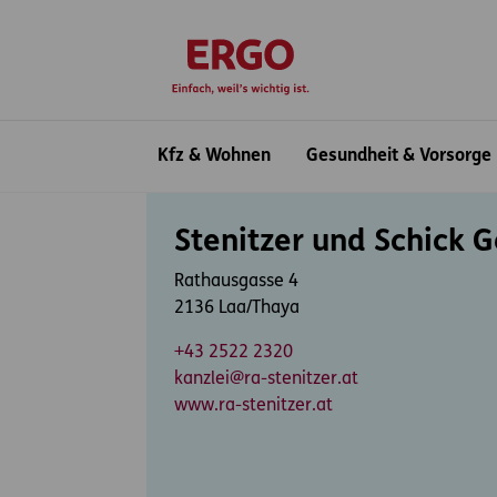
Inhaltsbereich (Access Key: 0)
Hauptnavigation (Access Key: 1)
Top-Navigation (Access Key: 2)
Inhaltsübersicht (Access Key: 3)
Footer-Links (Access Key: 4)
zur Startseite
Hauptnavigation
Kfz & Wohnen
Gesundheit & Vorsorge
Inhaltsbereich
Stenitzer und Schick G
Rathausgasse 4
2136 Laa/Thaya
+43 2522 2320
kanzlei@ra-stenitzer.at
www.ra-stenitzer.at