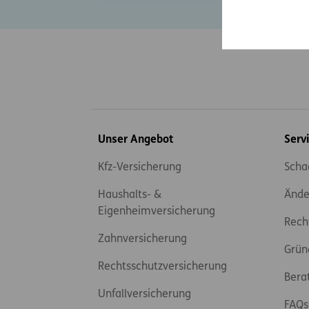
Inhaltsübersicht
Unser Angebot
Serv
Kfz-Versicherung
Scha
Haushalts- &
Ände
Eigenheimversicherung
Rech
Zahnversicherung
Grün
Rechtsschutzversicherung
Bera
Unfallversicherung
FAQs