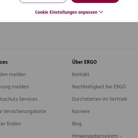
Cookie Einstellungen anpassen
ices
Über ERGO
den melden
Kontakt
rung melden
Nachhaltigkeit bei ERGO
tsschutz Services
Durchstarten im Vertrieb
e Versicherungskarte
Karriere
ter finden
Blog
Hinweisgebersystem –