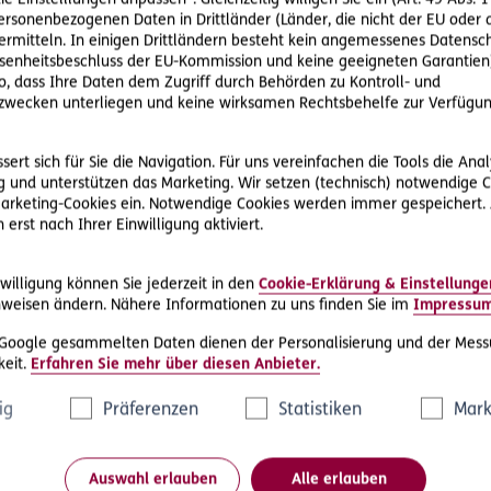
ie Einstelllungen anpassen“. Gleichzeitig willigen Sie ein (Art. 49 Abs. 1
personenbezogenen Daten in Drittländer (Länder, die nicht der EU ode
rmitteln. In einigen Drittländern besteht kein angemessenes Datensc
enheitsbeschluss der EU-Kommission und keine geeigneten Garantien)
ere Rechtsschutz-Serviceleist
ko, dass Ihre Daten dem Zugriff durch Behörden zu Kontroll- und
wecken unterliegen und keine wirksamen Rechtsbehelfe zur Verfügun
ert sich für Sie die Navigation. Für uns vereinfachen die Tools die Ana
 und unterstützen das Marketing. Wir setzen (technisch) notwendige C
 Marketing-Cookies ein. Notwendige Cookies werden immer gespeichert.
erst nach Ihrer Einwilligung aktiviert.
D.A.S. Direkthilfe®
willigung können Sie jederzeit in den
Cookie-Erklärung & Einstellunge
e
Sie benötigen ein Schreiben an die
weisen ändern. Nähere Informationen zu uns finden Sie im
Impressu
ne
gegnerische Partei oder streben eine
 Google gesammelten Daten dienen der Personalisierung und der Mess
außergerichtliche Lösung an
eit.
Erfahren Sie mehr über diesen Anbieter.
ig
Präferenzen
Statistiken
Mark
Rechtsschutzfall melden
Auswahl erlauben
Alle erlauben