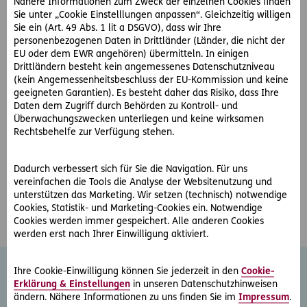
Nähere Informationen zum Zweck der einzelnen Cookies finden
Insolvenzrecht
Sie unter „Cookie Einstelllungen anpassen“. Gleichzeitig willigen
Strafrecht
Sie ein (Art. 49 Abs. 1 lit a DSGVO), dass wir Ihre
Wirtschafts- und Finanzstrafrecht
personenbezogenen Daten in Drittländer (Länder, die nicht der
EU oder dem EWR angehören) übermitteln. In einigen
Verwaltungsstrafrecht
Drittländern besteht kein angemessenes Datenschutzniveau
Blockchaintechnologie und Kryptowährungen
(kein Angemessenheitsbeschluss der EU-Kommission und keine
geeigneten Garantien). Es besteht daher das Risiko, dass Ihre
Daten dem Zugriff durch Behörden zu Kontroll- und
Öffnungszeiten:
Überwachungszwecken unterliegen und keine wirksamen
Rechtsbehelfe zur Verfügung stehen.
Montag bis Freitag 8 bis 12 Uhr und 13 bis 17 Uhr
Dadurch verbessert sich für Sie die Navigation. Für uns
Individuelle Terminvereinbarung möglich (keine
vereinfachen die Tools die Analyse der Websitenutzung und
Wartezeiten!)
unterstützen das Marketing. Wir setzen (technisch) notwendige
Cookies, Statistik- und Marketing-Cookies ein. Notwendige
Cookies werden immer gespeichert. Alle anderen Cookies
werden erst nach Ihrer Einwilligung aktiviert.
Ihre Cookie-Einwilligung können Sie jederzeit in den
Cookie-
Erklärung & Einstellungen
in unseren Datenschutzhinweisen
Weitere Rechtsschutz-
ändern. Nähere Informationen zu uns finden Sie im
Impressum
.