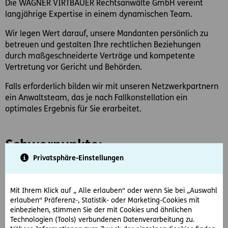
Die WAGNER VIRTBAUER Rechtsanwälte GmbH vereint
langjährige Expertise in einem dynamischen Team.
Wir legen Wert darauf, unsere Mandanten persönlich zu
betreuen und gestalten Ihre rechtlichen Beziehungen
durch maßgeschneiderte Verträge und kompetente
Vertretung vor Gericht und Behörden.
Falls erforderlich bilden wir mit unseren Netzwerkpartnern
ein Anwaltsteam, das je nach Fallkonstellation ein
optimales Ergebnis für Sie erarbeitet.
Schwerpunkte:
Privatsphäre-Einstellungen
Zivilrecht
Erbrecht (mehr Informationen dazu finden Sie
Mit Ihrem Klick auf „ Alle erlauben“ oder wenn Sie bei „Auswahl
unter
www.erbrecht-kanzlei.at
)
erlauben“ Präferenz-, Statistik- oder Marketing-Cookies mit
Vertrags- und Immobilienrecht
einbeziehen, stimmen Sie der mit Cookies und ähnlichen
Technologien (Tools) verbundenen Datenverarbeitung zu.
Wirtschaftsrecht