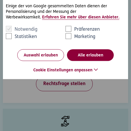
Serviceleistungen
Einige der von Google gesammelten Daten dienen der
Personalisierung und der Messung der
Werbewirksamkeit.
Erfahren Sie mehr über diesen Anbieter.
Notwendig
Präferenzen
Statistiken
Marketing
Rechtsberatung
Auswahl erlauben
Alle erlauben
Sie haben ein rechtliche Frage? Unsere Rechtsexperten
beantworten diese gerne und schnell.
Cookie Einstellungen anpassen
Rechtsfrage stellen