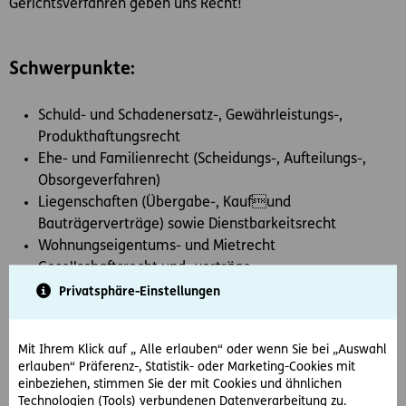
Gerichtsverfahren geben uns Recht!
Schwerpunkte:
Schuld- und Schadenersatz-, Gewährleistungs-,
Produkthaftungsrecht
Ehe- und Familienrecht (Scheidungs-, Aufteilungs-,
Obsorgeverfahren)
Liegenschaften (Übergabe-, Kaufund
Bauträgerverträge) sowie Dienstbarkeitsrecht
Wohnungseigentums- und Mietrecht
Gesellschaftsrecht und -verträge
Strafverteidigung
Privatsphäre-Einstellungen
Verwaltungs- und Verwaltungsstrafrecht
Verkehrsrecht
Mit Ihrem Klick auf „ Alle erlauben“ oder wenn Sie bei „Auswahl
Sport- und Skirecht sowie Sportmanagement
erlauben“ Präferenz-, Statistik- oder Marketing-Cookies mit
Erbrecht, Testamente
einbeziehen, stimmen Sie der mit Cookies und ähnlichen
Arbeitsrecht
Technologien (Tools) verbundenen Datenverarbeitung zu.