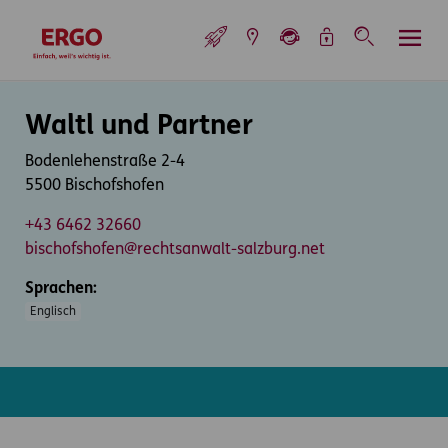
Inhaltsbereich (Access Key: 0)
Hauptnavigation (Access Key: 1)
Top-Navigation (Access Key: 2)
Inhaltsübersicht (Access Key: 3)
Footer-Links (Access Key: 4)
Top-Navigation
zur Startseite
Inhaltsbereich
Waltl und Partner
Bodenlehenstraße 2-4
5500 Bischofshofen
+43 6462 32660
bischofshofen@rechtsanwalt-salzburg.net
Sprachen:
Englisch