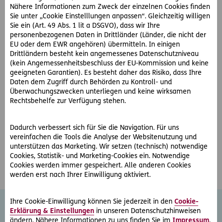
Nähere Informationen zum Zweck der einzelnen Cookies finden
Inkassowesen und Exekutionsrecht
Sie unter „Cookie Einstelllungen anpassen“. Gleichzeitig willigen
Sie ein (Art. 49 Abs. 1 lit a DSGVO), dass wir Ihre
personenbezogenen Daten in Drittländer (Länder, die nicht der
Öffnungszeiten:
EU oder dem EWR angehören) übermitteln. In einigen
Drittländern besteht kein angemessenes Datenschutzniveau
Mo - Do: 8:00-17:00
(kein Angemessenheitsbeschluss der EU-Kommission und keine
Fr: 8:00-14:00
geeigneten Garantien). Es besteht daher das Risiko, dass Ihre
Daten dem Zugriff durch Behörden zu Kontroll- und
Überwachungszwecken unterliegen und keine wirksamen
Rechtsbehelfe zur Verfügung stehen.
Sonstiges:
ausreichend Parkplätze
Dadurch verbessert sich für Sie die Navigation. Für uns
Behindertenparkplatz, Lift + barrierefreier Zugang am
vereinfachen die Tools die Analyse der Websitenutzung und
Standort Zell am See
unterstützen das Marketing. Wir setzen (technisch) notwendige
Cookies, Statistik- und Marketing-Cookies ein. Notwendige
Cookies werden immer gespeichert. Alle anderen Cookies
werden erst nach Ihrer Einwilligung aktiviert.
Ihre Cookie-Einwilligung können Sie jederzeit in den
Cookie-
Erklärung & Einstellungen
in unseren Datenschutzhinweisen
ändern. Nähere Informationen zu uns finden Sie im
Impressum
.