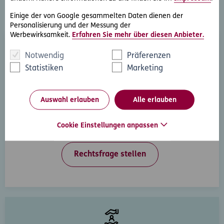
Weitere Rechtsschutz-
Einige der von Google gesammelten Daten dienen der
Serviceleistungen
Personalisierung und der Messung der
Werbewirksamkeit.
Erfahren Sie mehr über diesen Anbieter.
Notwendig
Präferenzen
Statistiken
Marketing
Auswahl erlauben
Alle erlauben
Rechtsberatung
Sie haben ein rechtliche Frage? Unsere Rechtsexperten
Cookie Einstellungen anpassen
beantworten diese gerne und schnell.
Rechtsfrage stellen