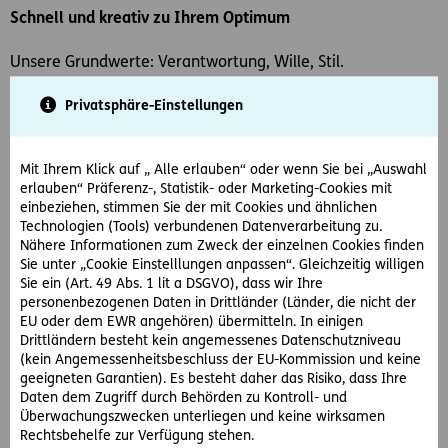
Schnell und kreativ zu Ihrem Optimum
Unsere Grundwerte: Verantwortung, Wille, Stil.
Privatsphäre-Einstellungen
Seit 1955 beraten und vertreten wir unsere Mandant:innen.
Mit dieser jahrzehntelangen Erfahrung und dem frechen
Enthusiasmus der jungen Anwält:innen bieten wir eine
Mit Ihrem Klick auf „ Alle erlauben“ oder wenn Sie bei „Auswahl
perfekte Mischung aus cleveren Köpfen und engagierten
erlauben“ Präferenz-, Statistik- oder Marketing-Cookies mit
Teamplayern.
einbeziehen, stimmen Sie der mit Cookies und ähnlichen
Unkompliziert. Anfassbar. Auf Augenhöhe. Berater, Partner
Technologien (Tools) verbundenen Datenverarbeitung zu.
und Team in Personalunion.
Nähere Informationen zum Zweck der einzelnen Cookies finden
Unser Selbstverständnis: Verlässlich. Fair. Kompetent.
Sie unter „Cookie Einstelllungen anpassen“. Gleichzeitig willigen
Konstruktiv.
Sie ein (Art. 49 Abs. 1 lit a DSGVO), dass wir Ihre
personenbezogenen Daten in Drittländer (Länder, die nicht der
Ein Ziel: Mehr für Sie erreichen.
EU oder dem EWR angehören) übermitteln. In einigen
Drittländern besteht kein angemessenes Datenschutzniveau
(kein Angemessenheitsbeschluss der EU-Kommission und keine
Was Kundenservice für uns bedeutet
geeigneten Garantien). Es besteht daher das Risiko, dass Ihre
Daten dem Zugriff durch Behörden zu Kontroll- und
Unsere Anwält:innen bieten Ihnen rasche, zielorientierte
Überwachungszwecken unterliegen und keine wirksamen
Lösungen, persönliche Betreuung, nationales und
Rechtsbehelfe zur Verfügung stehen.