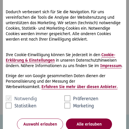
internationales Know-how, Kompetenz durch
Spezialisierung sowie absolute Vertraulichkeit.
Dadurch verbessert sich für Sie die Navigation. Für uns
vereinfachen die Tools die Analyse der Websitenutzung und
Zumtobel + Kronberger + Rechtsanwälte OG hat ihren Sitz
unterstützen das Marketing. Wir setzen (technisch) notwendige
in Salzburg und unterhält in München ein
Cookies, Statistik- und Marketing-Cookies ein. Notwendige
Repräsentanzbüro.
Cookies werden immer gespeichert. Alle anderen Cookies
werden erst nach Ihrer Einwilligung aktiviert.
Unsere Rechtsanwälte
Ihre Cookie-Einwilligung können Sie jederzeit in den
Cookie-
Erklärung & Einstellungen
in unseren Datenschutzhinweisen
Dr. Harald Kronberger
ändern. Nähere Informationen zu uns finden Sie im
Impressum
.
Mag. Konstantin Fischer LL.M.
Einige der von Google gesammelten Daten dienen der
Dr. Thomas Schneider LL.M.
Personalisierung und der Messung der
Mag. Johannes Paul
Werbewirksamkeit.
Erfahren Sie mehr über diesen Anbieter.
Mag. Stephan Gappmaier
Notwendig
Präferenzen
Statistiken
Marketing
Auswahl erlauben
Alle erlauben