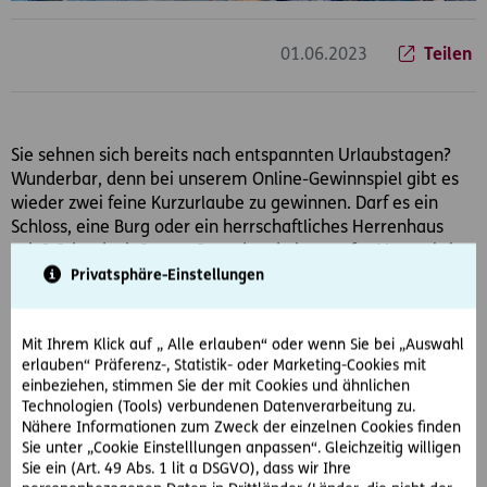
01.06.2023
Teilen
Sie sehnen sich bereits nach entspannten Urlaubstagen?
Wunderbar, denn bei unserem Online-Gewinnspiel gibt es
wieder zwei feine Kurzurlaube zu gewinnen. Darf es ein
Schloss, eine Burg oder ein herrschaftliches Herrenhaus
sein? Oder doch Sonne, Strand und eine sanfte Meeresbrise
in der Alpe-Adria-Region?
Privatsphäre-Einstellungen
Nutzen Sie Ihre Chance.
Mit etwas Glück und Geschick können Sie diesmal entweder
Mit Ihrem Klick auf „ Alle erlauben“ oder wenn Sie bei „Auswahl
einen dreitägigen Aufenthalt in historischen Gemäuern
erlauben“ Präferenz-, Statistik- oder Marketing-Cookies mit
einbeziehen, stimmen Sie der mit Cookies und ähnlichen
oder in einem ausgewählten Hotel der Alpe-Adria-Region
Technologien (Tools) verbundenen Datenverarbeitung zu.
gewinnen. Genießen Sie mediterranes Lebensgefühl oder
Nähere Informationen zum Zweck der einzelnen Cookies finden
lassen Sie es sich herrschaftlich gut gehen, während Sie tief
Sie unter „Cookie Einstelllungen anpassen“. Gleichzeitig willigen
in die Geschichte eintauchen. Die Gutscheine umfassen
Sie ein (Art. 49 Abs. 1 lit a DSGVO), dass wir Ihre
jeweils zwei Übernachtungen für zwei Personen im