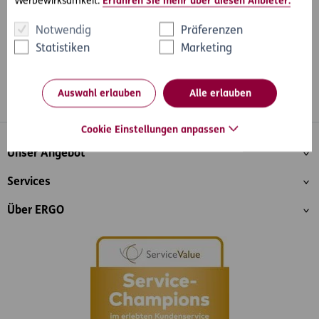
Werbewirksamkeit.
Erfahren Sie mehr über diesen Anbieter.
Notwendig
Präferenzen
Statistiken
Marketing
Auswahl erlauben
Alle erlauben
Whatsapp
Facebook
Instagram
LinkedIn
Blog
Cookie Einstellungen anpassen
Inhaltsübersicht
Unser Angebot
Services
Über ERGO