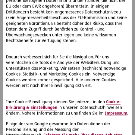
personenbezogenen Daten in Drittländer (Länder, die nicht der
Doppelzimmer inklusive Frühstück.
EU oder dem EWR angehören) übermitteln. In einigen
Drittländern besteht kein angemessenes Datenschutzniveau
So können Sie gewinnen:
(kein Angemessenheitsbeschluss der EU-Kommission und keine
geeigneten Garantien). Es besteht daher das Risiko, dass Ihre
Bei unserem Online-Gewinnspiel werden
Daten dem Zugriff durch Behörden zu Kontroll- und
aufeinanderfolgend unterschiedliche Symbole
Überwachungszwecken unterliegen und keine wirksamen
eingeblendet. Ziel ist es, in 45 Sekunden Spieldauer
Rechtsbehelfe zur Verfügung stehen.
möglichst viele davon zum Thema Rechtsschutz
anzuklicken. Im oberen Bereich können Sie den Countdown
und Ihren Punktestand erkennen. Mehrere Spielversuche
Dadurch verbessert sich für Sie die Navigation. Für uns
vereinfachen die Tools die Analyse der Websitenutzung und
sind möglich.
unterstützen das Marketing. Wir setzen (technisch) notwendige
Cookies, Statistik- und Marketing-Cookies ein. Notwendige
Teilnahmeschluss ist am 28. Juli 2023.
Cookies werden immer gespeichert. Alle anderen Cookies
werden erst nach Ihrer Einwilligung aktiviert.
Zum Gewinnspiel!
Ihre Cookie-Einwilligung können Sie jederzeit in den
Cookie-
Erklärung & Einstellungen
in unseren Datenschutzhinweisen
ändern. Nähere Informationen zu uns finden Sie im
Impressum
.
#eKonsulent 15
Teilen
Einige der von Google gesammelten Daten dienen der
Personalisierung und der Messung der