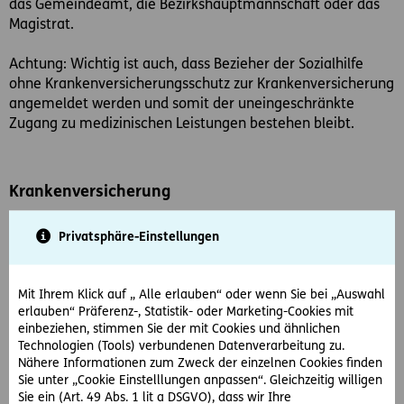
das Gemeindeamt, die Bezirkshauptmannschaft oder das
Magistrat.
Achtung: Wichtig ist auch, dass Bezieher der Sozialhilfe
ohne Krankenversicherungsschutz zur Krankenversicherung
angemeldet werden und somit der uneingeschränkte
Zugang zu medizinischen Leistungen bestehen bleibt.
Krankenversicherung
Die Leistungen der gesetzlichen Krankenversicherung sind
Privatsphäre-Einstellungen
sehr vielfältig. Anders als in anderen Ländern, ist in
Österreich nahezu die gesamte Bevölkerung ist durch die
gesetzliche Krankenversicherung geschützt. Sie reicht von
Mit Ihrem Klick auf „ Alle erlauben“ oder wenn Sie bei „Auswahl
der ärztlichen Hilfe bis zu Vorsorgeuntersuchungen,
erlauben“ Präferenz-, Statistik- oder Marketing-Cookies mit
Krankengeld und Gesundheitsförderung. Außerdem werden
einbeziehen, stimmen Sie der mit Cookies und ähnlichen
Leistungen anlässlich einer Mutterschaft wie etwa
Technologien (Tools) verbundenen Datenverarbeitung zu.
Spitalspflege, Wochengeld und Mutter-Kind-Pass von der
Nähere Informationen zum Zweck der einzelnen Cookies finden
Krankenversicherung abgewickelt. Einige Leistungen
Sie unter „Cookie Einstelllungen anpassen“. Gleichzeitig willigen
Sie ein (Art. 49 Abs. 1 lit a DSGVO), dass wir Ihre
erhalten nicht nur Versicherte, sondern auch deren