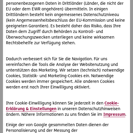
personenbezogenen Daten in Drittländer (Länder, die nicht der
Familienangehörige, die keinen eigenen gesetzlichen
EU oder dem EWR angehören) übermitteln. In einigen
Krankenschutz haben.
Drittländern besteht kein angemessenes Datenschutzniveau
(kein Angemessenheitsbeschluss der EU-Kommission und keine
geeigneten Garantien). Es besteht daher das Risiko, dass Ihre
Daten dem Zugriff durch Behörden zu Kontroll- und
Unfallversicherung
Überwachungszwecken unterliegen und keine wirksamen
Rechtsbehelfe zur Verfügung stehen.
Die gesetzliche Unfallversicherung erfasst ca. 73 Prozent
der Menschen in Österreich und soll Schutz vor dem Eintritt
und den Folgen von Arbeitsunfällen und Berufskrankheiten
Dadurch verbessert sich für Sie die Navigation. Für uns
bieten. Die Unfallversicherung umfasst beispielsweise
vereinfachen die Tools die Analyse der Websitenutzung und
Präventionsmaßnahmen, Entschädigungen, die
unterstützen das Marketing. Wir setzen (technisch) notwendige
Cookies, Statistik- und Marketing-Cookies ein. Notwendige
arbeitsmedizinische Betreuung, die Unfallheilbehandlung
Cookies werden immer gespeichert. Alle anderen Cookies
und Rehabilitation.
werden erst nach Ihrer Einwilligung aktiviert.
Achtung: Die gesetzliche Unfallversicherung zahlt nicht bei
Unfällen, die dem privaten Bereich zuzurechnen sind und
Ihre Cookie-Einwilligung können Sie jederzeit in den
Cookie-
Erklärung & Einstellungen
in unseren Datenschutzhinweisen
ist nicht leistungszuständig.
ändern. Nähere Informationen zu uns finden Sie im
Impressum
.
Bei unselbstständigen Erwerbstätigen zahlen die
Einige der von Google gesammelten Daten dienen der
Dienstgeber die Beiträge. Selbstständige Erwerbstätige
Personalisierung und der Messung der