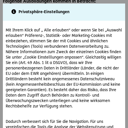
Folgende Ausbildungen kommen in Betracht:
Privatsphäre-Einstellungen
Besuch einer weiterführenden Schule
(allgemeinbildende höhere Schule, berufsbildende
höhere Schule, berufsbildende mittlere Schule)
Mit Ihrem Klick auf „ Alle erlauben“ oder wenn Sie bei „Auswahl
Ein gültiger Lehr- oder Ausbildungsvertrag nach dem
erlauben“ Präferenz-, Statistik- oder Marketing-Cookies mit
Berufsausbildungsgesetz oder nach dem Land- und
einbeziehen, stimmen Sie der mit Cookies und ähnlichen
Technologien (Tools) verbundenen Datenverarbeitung zu.
forstwirtschaftlichen Berufsausbildungsgesetz
Nähere Informationen zum Zweck der einzelnen Cookies finden
Eine Ausbildung nach gesundheitsrechtlichen
Sie unter „Cookie Einstelllungen anpassen“. Gleichzeitig willigen
Vorschriften (z. B. Schule für Gesundheits- und
Sie ein (Art. 49 Abs. 1 lit a DSGVO), dass wir Ihre
Krankenpflege, Schule für medizinische
personenbezogenen Daten in Drittländer (Länder, die nicht der
EU oder dem EWR angehören) übermitteln. In einigen
Assistenzberufe)
Drittländern besteht kein angemessenes Datenschutzniveau
Besuch von schulischen Externistenprüfungen oder auf
(kein Angemessenheitsbeschluss der EU-Kommission und keine
einzelne Ausbildungen vorbereitenden Kursen
geeigneten Garantien). Es besteht daher das Risiko, dass Ihre
Teilnahme an arbeitsmarktpolitischen Maßnahmen
Daten dem Zugriff durch Behörden zu Kontroll- und
Überwachungszwecken unterliegen und keine wirksamen
Teilnahme an einer Maßnahme für Jugendliche mit
Rechtsbehelfe zur Verfügung stehen.
Assistenzbedarf (gem. Behinderteneinstellungsgesetz)
eine nach Abs. 3 Ausbildungspflichtgesetz zulässige
Dadurch verbessert sich für Sie die Navigation. Für uns
Beschäftigung
vereinfachen die Tools die Analyse der Websitenutzung und