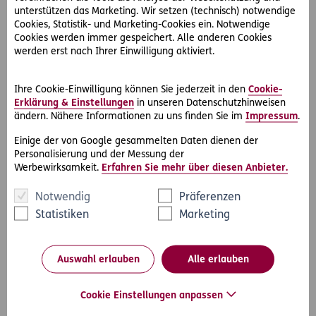
unterstützen das Marketing. Wir setzen (technisch) notwendige
Diese Ausbildungspflicht endet schon früher, wenn der
Cookies, Statistik- und Marketing-Cookies ein. Notwendige
Jugendliche
Cookies werden immer gespeichert. Alle anderen Cookies
werden erst nach Ihrer Einwilligung aktiviert.
eine mindestens zweijährige (berufsbildende) mittlere
Schule,
Ihre Cookie-Einwilligung können Sie jederzeit in den
Cookie-
eine Lehrausbildung nach dem
Erklärung & Einstellungen
in unseren Datenschutzhinweisen
Berufsausbildungsgesetz oder
ändern. Nähere Informationen zu uns finden Sie im
Impressum
.
nach dem Land- und forstwirtschaftlichen
Berufsausbildungsgesetz,
Einige der von Google gesammelten Daten dienen der
Personalisierung und der Messung der
eine gesundheitsberufliche Ausbildung von mindestens
Werbewirksamkeit.
Erfahren Sie mehr über diesen Anbieter.
2.500 Stunden nach gesundheitsrechtlichen
Vorschriften oder
Notwendig
Präferenzen
eine Teilqualifizierung gemäß § 8b Abs. 2 (auch in
Statistiken
Marketing
Verbindung mit § 8c) Berufsausbildungsgesetz oder
gemäß § 11b Land- und forstwirtschaftliches
Berufsausbildungsgesetz erfolgreich beendet hat.
Auswahl erlauben
Alle erlauben
Cookie Einstellungen anpassen
Eltern sind verpflichtet, dafür zu sorgen, dass ihre Kinder