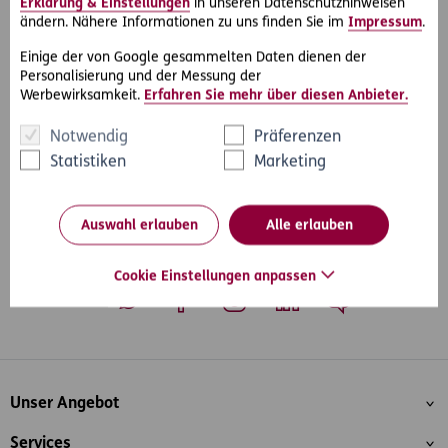
Erklärung & Einstellungen
in unseren Datenschutzhinweisen
sie auch bei Streitigkeiten mit Vermietern oder Nachbarn
ändern. Nähere Informationen zu uns finden Sie im
Impressum
.
für alle selbst genutzten gewerblichen Objekte abgesichert.
Einige der von Google gesammelten Daten dienen der
Personalisierung und der Messung der
Werbewirksamkeit.
Erfahren Sie mehr über diesen Anbieter.
Notwendig
Präferenzen
#Rechtsfälle
#Wohnen & Vermieten
Teilen
Statistiken
Marketing
Auswahl erlauben
Alle erlauben
Cookie Einstellungen anpassen
Whatsapp
Facebook
Instagram
LinkedIn
Blog
Inhaltsübersicht
Unser Angebot
Services