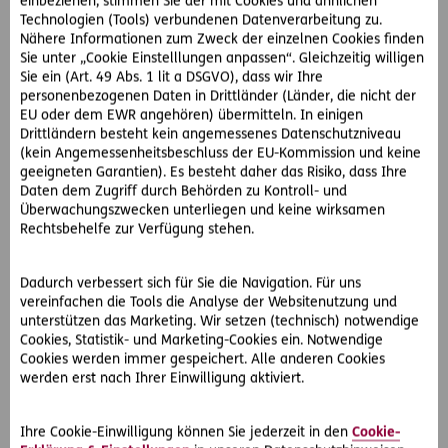
einbeziehen, stimmen Sie der mit Cookies und ähnlichen
Technologien (Tools) verbundenen Datenverarbeitung zu.
D.A.S. Juristen helfen bei Ärger mit dem Vermieter
Nähere Informationen zum Zweck der einzelnen Cookies finden
Sie unter „Cookie Einstelllungen anpassen“. Gleichzeitig willigen
Frau T. ist verzweifelt und meldet sich beim D.A.S.
Sie ein (Art. 49 Abs. 1 lit a DSGVO), dass wir Ihre
RechtsService-Zentrum in Wien. Eine der erfahrenen
personenbezogenen Daten in Drittländer (Länder, die nicht der
Juristinnen erklärt ihr, dass sie von ihrem Vermieter eine
EU oder dem EWR angehören) übermitteln. In einigen
Drittländern besteht kein angemessenes Datenschutzniveau
Minderung des Mietzinses verlangen kann. Frau T. versucht
(kein Angemessenheitsbeschluss der EU-Kommission und keine
ihr Glück, doch der Vermieter bleibt stur und erklärt ihr,
geeigneten Garantien). Es besteht daher das Risiko, dass Ihre
dass er auch für die Dauer des Umbaus die volle Miete
Daten dem Zugriff durch Behörden zu Kontroll- und
verlangen wird.
Überwachungszwecken unterliegen und keine wirksamen
Die Geschäftsfrau wendet sich erneut an die D.A.S. und
Rechtsbehelfe zur Verfügung stehen.
diese stellt ihr einen der rund 500 spezialisierten D.A.S.
Partneranwälte zur Seite. Dieser vertritt sie gegen den
Dadurch verbessert sich für Sie die Navigation. Für uns
Vermieter vor Gericht und kann tatsächlich eine Reduktion
vereinfachen die Tools die Analyse der Websitenutzung und
des Mietzinses erreichen.
unterstützen das Marketing. Wir setzen (technisch) notwendige
Cookies, Statistik- und Marketing-Cookies ein. Notwendige
Betriebsstätten-Rechtsschutz für Firmenkunden
Cookies werden immer gespeichert. Alle anderen Cookies
werden erst nach Ihrer Einwilligung aktiviert.
Frau T. ist durch ihren
D.A.S. Firmen-Rechtsschutz
optimal
geschützt.
Ihre Cookie-Einwilligung können Sie jederzeit in den
Cookie-
Da sie den Betriebsstätten-Rechtsschutz inkludiert hat, ist