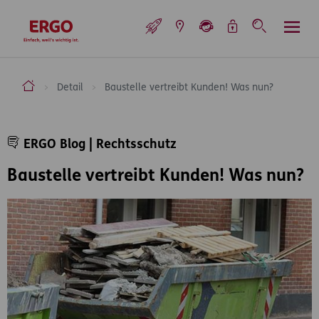
Inhaltsbereich (Access Key: 0)
Hauptnavigation (Access Key: 1)
Top-Navigation (Access Key: 2)
Inhaltsübersicht (Access Key: 3)
Footer-Links (Access Key: 4)
Top-Navigation
zur Startseite
ERGO Versicherung Aktiengesellschaft
Detail
Baustelle vertreibt Kunden! Was nun?
Inhaltsbereich
ERGO Blog | Rechtsschutz
Baustelle vertreibt Kunden! Was nun?