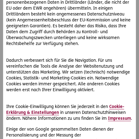
häufig in Anspruch. Analysieren Sie den Betrieb genau, den
personenbezogenen Daten in Drittländer (Länder, die nicht der
Sie übernehmen möchten.
EU oder dem EWR angehören) übermitteln. In einigen
Drittländern besteht kein angemessenes Datenschutzniveau
(kein Angemessenheitsbeschluss der EU-Kommission und keine
geeigneten Garantien). Es besteht daher das Risiko, dass Ihre
Betriebsübergabe
Daten dem Zugriff durch Behörden zu Kontroll- und
Überwachungszwecken unterliegen und keine wirksamen
Mitarbeiter müssen mit allen bisherigen Rechten und
Rechtsbehelfe zur Verfügung stehen.
Pflichten bei einer Betriebsübernahme übernommen
werden. Diese Verpflichtung kann nur entschärft werden,
Dadurch verbessert sich für Sie die Navigation. Für uns
wenn die Kündigung rechtzeitig durch den bisherigen
vereinfachen die Tools die Analyse der Websitenutzung und
Betriebsinhaber erfolgt.
unterstützen das Marketing. Wir setzen (technisch) notwendige
Cookies, Statistik- und Marketing-Cookies ein. Notwendige
Dabei gibt es lange Schutzfristen. Sämtliche Ansprüche
Cookies werden immer gespeichert. Alle anderen Cookies
(Urlaub oder Abfindungen) stehen den Mitarbeitern dabei
werden erst nach Ihrer Einwilligung aktiviert.
zu.
Ihre Cookie-Einwilligung können Sie jederzeit in den
Cookie-
Erklärung & Einstellungen
in unseren Datenschutzhinweisen
ändern. Nähere Informationen zu uns finden Sie im
Impressum
.
Einige der von Google gesammelten Daten dienen der
#Arbeit & Soziales
#Rechtsinformationen
Teilen
Personalisierung und der Messung der