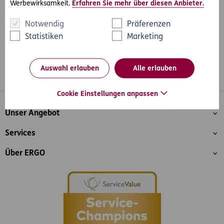
Werbewirksamkeit.
Erfahren Sie mehr über diesen Anbieter.
Notwendig
Präferenzen
Statistiken
Marketing
Auswahl erlauben
Alle erlauben
Whatsapp
Facebook
Instagram
LinkedIn
Blog
Cookie Einstellungen anpassen
Inhaltsübersicht
Unser Angebot
Services
Über ERGO