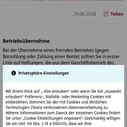
29.06.2018
Teilen
Betriebsübernahme
Bei der Übernahme eines fremden Betriebes (gegen
Barzahlung oder Zahlung einer Rente) sollten Sie in erster
Linie auf Haftungen, die aus dem Geschäftsbetrieb des
Vorgängers resultieren, achten.
Privatsphäre-Einstellungen
Neben dem bisherigen Inhaber haftet nämlich der neue
Besitzer für alle betriebszugehörigen Verbindlichkeiten.
Mit Ihrem Klick auf „ Alle erlauben“ oder wenn Sie bei „Auswahl
Dabei handelt es sich um Verbindlichkeiten, die er bei
erlauben“ Präferenz-, Statistik- oder Marketing-Cookies mit
Übernahme kannte oder kennen musste, bis zur Höhe der
einbeziehen, stimmen Sie der mit Cookies und ähnlichen
übernommenen Aktiva.
Technologien (Tools) verbundenen Datenverarbeitung zu.
Nähere Informationen zum Zweck der einzelnen Cookies finden
Für Abgabenrückstände nehmen Finanzamt und
Sie unter „Cookie Einstelllungen anpassen“. Gleichzeitig willigen
Sozialversicherung die Haftung für Abgabenrückstände
Sie ein (Art. 49 Abs. 1 lit a DSGVO), dass wir Ihre