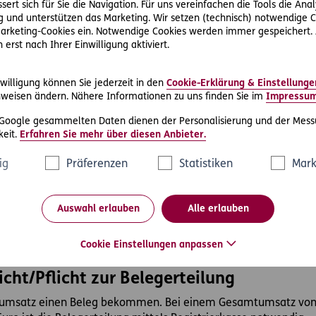
ert sich für Sie die Navigation. Für uns vereinfachen die Tools die Ana
 und unterstützen das Marketing. Wir setzen (technisch) notwendige C
 Marketing-Cookies ein. Notwendige Cookies werden immer gespeichert.
ßer Freiberufler und Land- und Forstwirte) müssen Bücher fü
erst nach Ihrer Einwilligung aktiviert.
zwei Mal in Folge überschreitet. Wird der Schwellenwert in ei
chritten, besteht die Buchführungspflicht schon ab dem Folge
willigung können Sie jederzeit in den
Cookie-Erklärung & Einstellunge
Belegen und Aufzeichnungen
weisen ändern. Nähere Informationen zu uns finden Sie im
Impressu
diese Unterlagen grundsätzlich sieben Jahre aufbewahren.
 Google gesammelten Daten dienen der Personalisierung und der Mess
eit.
Erfahren Sie mehr über diesen Anbieter.
des Kalenderjahres, für den der letzte Eintrag in den Büchern 
ig
Präferenzen
Statistiken
Mark
 betreffen, beträgt die Frist 12 Jahre.
ungen können Sie Ausgaben pauschalieren (das heißt mit ein
liche Zwecke müssen Sie dann keine Belege sammeln.
Auswahl erlauben
Alle erlauben
uschalierung informiert Sie Ihr Steuerberater.
Cookie Einstellungen anpassen
icht/Pflicht zur Belegerteilung
arumsatz einen Beleg bekommen. Bei einem Gesamtumsatz von