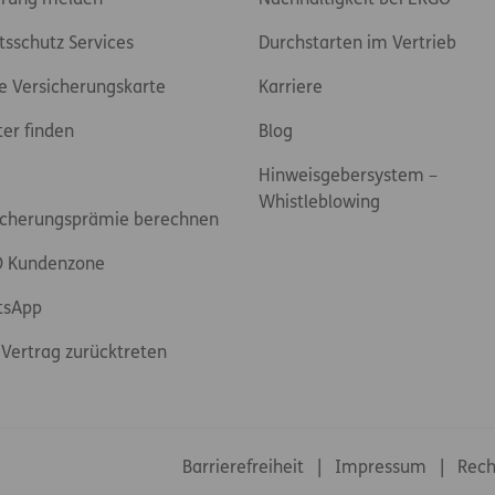
rung melden
Nachhaltigkeit bei ERGO
tsschutz Services
Durchstarten im Vertrieb
e Versicherungskarte
Karriere
ter finden
Blog
Hinweisgebersystem –
Whistleblowing
icherungsprämie berechnen
 Kundenzone
tsApp
Vertrag zurücktreten
Footer-Links
Barrierefreiheit
Impressum
Rech