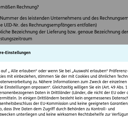
gemäßen Rechnung?
D-Nummer des leistenden Unternehmens und des Rechnungsem
ie UID-Nr. des Rechnungsempfängers entfallen)
liche Bezeichnung der Lieferung bzw. genaue Bezeichnung der
eistungszeitraum
snummer
re-Einstellungen
llende Umsatzsteuer
uer-Satz
 auf „ Alle erlauben“ oder wenn Sie bei „Auswahl erlauben“ Präferenz-, 
ies mit einbeziehen, stimmen Sie der mit Cookies und ähnlichen Techn
tenverarbeitung zu. Nähere Informationen zum Zweck der einzelnen 
samtbetrag bis zu 400 Euro können die Angaben über Rechnu
ie Einstelllungen anpassen“. Gleichzeitig willigen Sie ein (Art. 49 Abs. 1
 Umsatzsteuer auf einmal ausgewiesen werden. Den Steuersat
personenbezogenen Daten in Drittländer (Länder, die nicht der EU ode
rmitteln. In einigen Drittländern besteht kein angemessenes Datensc
enheitsbeschluss der EU-Kommission und keine geeigneten Garantien)
ung
ko, dass Ihre Daten dem Zugriff durch Behörden zu Kontroll- und
wecken unterliegen und keine wirksamen Rechtsbehelfe zur Verfügun
buch (UGB) müssen Kapitalgesellschaften und GmbH & Co KGs