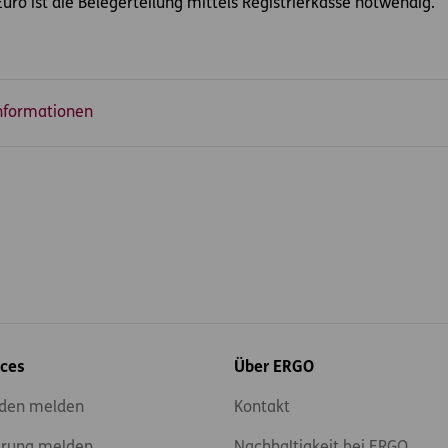
ro ist die Belegerteilung mittels Registrierkasse notwendig.
nformationen
ices
Über ERGO
den melden
Kontakt