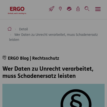
Inhaltsbereich (Access Key: 0)
Hauptnavigation (Access Key: 1)
Top-Navigation (Access Key: 2)
Inhaltsübersicht (Access Key: 3)
Footer-Links (Access Key: 4)
Top-Navigation
zur Startseite
ERGO Versicherung Aktiengesellschaft
Detail
Wer Daten zu Unrecht verarbeitet, muss Schadenersatz
leisten
Inhaltsbereich
ERGO Blog | Rechtsschutz
Wer Daten zu Unrecht verarbeitet,
muss Schadenersatz leisten