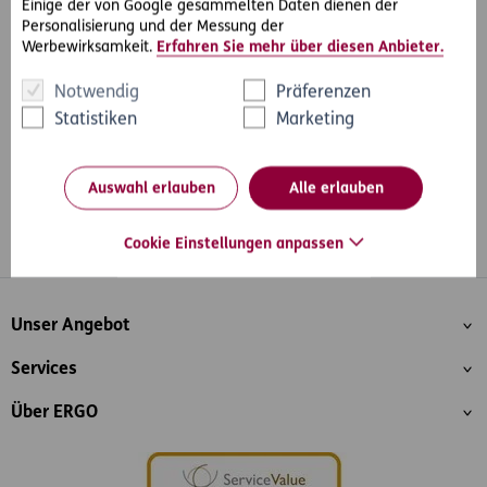
Einige der von Google gesammelten Daten dienen der
Personalisierung und der Messung der
Werbewirksamkeit.
Erfahren Sie mehr über diesen Anbieter.
#Rechtsprechung
#Internet & Datenschutz
Teilen
Notwendig
Präferenzen
Statistiken
Marketing
Auswahl erlauben
Alle erlauben
Cookie Einstellungen anpassen
Whatsapp
Facebook
Instagram
LinkedIn
Blog
Inhaltsübersicht
Unser Angebot
Services
Über ERGO