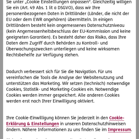
Sie unter „Cookie Einstelllungen anpassen“. Gleichzeitig willigen
Daten des Dr. K. bei einer Auskunftei, der D.-GmbH, den
Sie ein (Art. 49 Abs. 1 lit a DSGVO), dass wir Ihre
Vertragsabschluss ab.
personenbezogenen Daten in Drittländer (Länder, die nicht der
EU oder dem EWR angehören) übermitteln. In einigen
Dr. K. kann die Angelegenheit klären und macht mittels
Drittländern besteht kein angemessenes Datenschutzniveau
Klage gegen die D-GbmH eine Entschädigung in der Höhe
(kein Angemessenheitsbeschluss der EU-Kommission und keine
von EUR 750,- wegen erlittener Kränkung geltend. Die D-
geeigneten Garantien). Es besteht daher das Risiko, dass Ihre
Daten dem Zugriff durch Behörden zu Kontroll- und
GmbH hat bonitätsrelevante Daten von Herrn Dr. K.
Überwachungszwecken unterliegen und keine wirksamen
veröffentlicht und hat dadurch sein Ansehen erschüttert,
Rechtsbehelfe zur Verfügung stehen.
wenn nicht sogar untergraben.
Schon das Erstgericht gibt Dr. K. Recht: Die D-GmbH nimmt
Dadurch verbessert sich für Sie die Navigation. Für uns
vereinfachen die Tools die Analyse der Websitenutzung und
kreditrelevante Daten auf- zum Zweck, Auskunft über die
unterstützen das Marketing. Wir setzen (technisch) notwendige
Kreditwürdigkeit der Betroffenen zu geben. Herr Dr. K. ist
Cookies, Statistik- und Marketing-Cookies ein. Notwendige
davon nicht verständigt worden und somit ist die
Cookies werden immer gespeichert. Alle anderen Cookies
Aufnahme in die Datenbank rechtswidrig erfolgt. Deshalb
werden erst nach Ihrer Einwilligung aktiviert.
steht Herrn Dr. K. ein Schadenersatz zu.
Ihre Cookie-Einwilligung können Sie jederzeit in den
Cookie-
Berufungsgericht und OGH bestätigen das Urteil.
Erklärung & Einstellungen
in unseren Datenschutzhinweisen
ändern. Nähere Informationen zu uns finden Sie im
Impressum
.