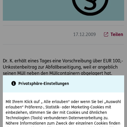
17.12.2009
Teilen
Dr. K. erhält eines Tages eine Vorschreibung über EUR 100,-
Unkostenbeitrag zur Abfallbeseitigung, weil er angeblich
seinen Müll neben den Müllcontainern abgelagert hat.
Privatsphäre-Einstellungen
Dr. K. ist sich keiner Schuld bewusst und bezahlt nicht. Die
Forderung wird daraufhin von einem Inkassobüro
betrieben, mit dem er telefonisch Kontakt aufnimmt und
Mit Ihrem Klick auf „ Alle erlauben“ oder wenn Sie bei „Auswahl
mitteilt, dass die Forderung nicht zu Recht besteht. Als Dr.
erlauben“ Präferenz-, Statistik- oder Marketing-Cookies mit
K. für seinen minderjährigen Sohn einen
einbeziehen, stimmen Sie der mit Cookies und ähnlichen
Mobiltelefonvertrag abschließen will, lehnt das
Technologien (Tools) verbundenen Datenverarbeitung zu.
Mobiltelefonieunternehmen nach Abfrage der persönlichen
Nähere Informationen zum Zweck der einzelnen Cookies finden