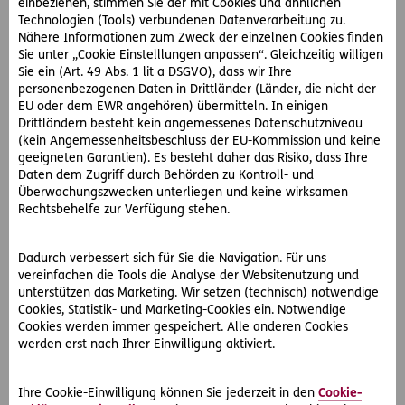
einbeziehen, stimmen Sie der mit Cookies und ähnlichen
Technologien (Tools) verbundenen Datenverarbeitung zu.
Wann wird Erbanspruch fällig?
Nähere Informationen zum Zweck der einzelnen Cookies finden
Sie unter „Cookie Einstelllungen anpassen“. Gleichzeitig willigen
Ansprüche der Pflichtteilsberechtigten den Erben
Sie ein (Art. 49 Abs. 1 lit a DSGVO), dass wir Ihre
gegenüber wurden früher schon sofort mit dem Tod
personenbezogenen Daten in Drittländer (Länder, die nicht der
fällig. Das konnte dazu führen, dass ein Haus oder ein
EU oder dem EWR angehören) übermitteln. In einigen
Unternehmen rasch verkauft werden musste, um die
Drittländern besteht kein angemessenes Datenschutzniveau
Pflichtteilsberechtigten auszahlen zu können.
(kein Angemessenheitsbeschluss der EU-Kommission und keine
Seit 2017 kann vorgesehen werden, dass die
geeigneten Garantien). Es besteht daher das Risiko, dass Ihre
Daten dem Zugriff durch Behörden zu Kontroll- und
Pflichtteilsberechtigten erst bis zu fünf Jahre nach dem
Überwachungszwecken unterliegen und keine wirksamen
Tod auszuzahlen sind.
Rechtsbehelfe zur Verfügung stehen.
Überprüfen Sie, ob Ihr Testament entsprechend zu
ergänzen ist!
Dadurch verbessert sich für Sie die Navigation. Für uns
vereinfachen die Tools die Analyse der Websitenutzung und
unterstützen das Marketing. Wir setzen (technisch) notwendige
Cookies, Statistik- und Marketing-Cookies ein. Notwendige
Cookies werden immer gespeichert. Alle anderen Cookies
werden erst nach Ihrer Einwilligung aktiviert.
Ihre Cookie-Einwilligung können Sie jederzeit in den
Cookie-