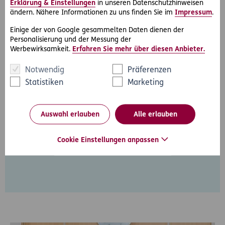
Erklärung & Einstellungen
in unseren Datenschutzhinweisen
ändern. Nähere Informationen zu uns finden Sie im
Impressum
.
Einige der von Google gesammelten Daten dienen der
Personalisierung und der Messung der
Werbewirksamkeit.
Erfahren Sie mehr über diesen Anbieter.
Notwendig
Präferenzen
Statistiken
Marketing
Auswahl erlauben
Alle erlauben
Über den Anwalt
Herr Dr. Josef Lachmann, M. Phil. war bis zu seiner
Cookie Einstellungen anpassen
Pensionierung
D.A.S. Partneranwalt.